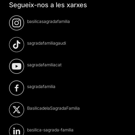
Segueix-nos a les xarxes
basilicasagradafamilia
sagradafamiliagaudi
sagradafamiliacat
sagradafamilia
BasilicadelaSagradaFamilia
basilica-sagrada-familia