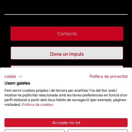
Contacte
Dona un impuls
Botiga
català
Política de privacitat
Usem galetes
Fem servir cookies pròpies i de tercers per analitzar l'ús del lloc web i
Destacats
mostrar-te publicitat relacionada amb les teves preferències en funció d'un
perfil elaborat a partir dels teus hàbits de navegació (per exemple, pàgines
visitades).
Política de cookies
La Fundació
Preguntes freqüents
Accepta-ho tot