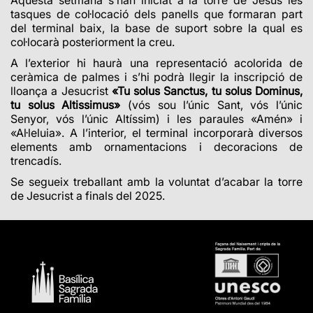
Aquesta setmana s’han iniciat a la torre de Jesús les
tasques de col·locació dels panells que formaran part
del terminal baix, la base de suport sobre la qual es
col·locarà posteriorment la creu.
A l’exterior hi haurà una representació acolorida de
ceràmica de palmes i s’hi podrà llegir la inscripció de
lloança a Jesucrist
«Tu solus Sanctus, tu solus Dominus,
tu solus Altissimus»
(vós sou l’únic Sant, vós l’únic
Senyor, vós l’únic Altíssim) i les paraules «Amén» i
«Al·leluia». A l’interior, el terminal incorporarà diversos
elements amb ornamentacions i decoracions de
trencadís.
Se segueix treballant amb la voluntat d’acabar la torre
de Jesucrist a finals del 2025.