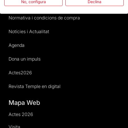
No, configura
Declina
Atenció al Visitant
Normativa i condicions de compra
Notícies i Actualitat
Agenda
Dona un impuls
Actes2026
Revista Temple en digital
Mapa Web
Actes 2026
Visita