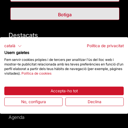
Botiga
Destacats
català
Política de privacitat
La Fundació
Usem galetes
Fem servir cookies pròpies i de tercers per analitzar l'ús del lloc web i
Preguntes freqüents
mostrar-te publicitat relacionada amb les teves preferències en funció d'un
perfil elaborat a partir dels teus hàbits de navegació (per exemple, pàgines
visitades).
Política de cookies
Atenció al Visitant
Normativa i condicions de compra
Accepta-ho tot
No, configura
Declina
Notícies i Actualitat
Agenda