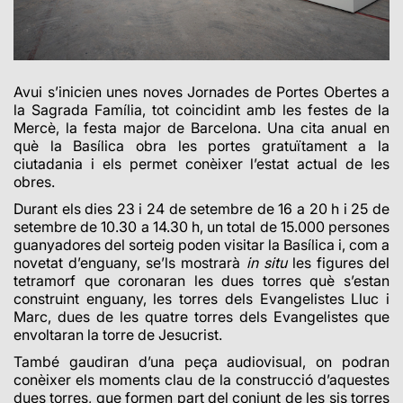
Avui s’inicien unes noves Jornades de Portes Obertes a
la Sagrada Família, tot coincidint amb les festes de la
Mercè, la festa major de Barcelona. Una cita anual en
què la Basílica obra les portes gratuïtament a la
ciutadania i els permet conèixer l’estat actual de les
obres.
Durant els dies 23 i 24 de setembre de 16 a 20 h i 25 de
setembre de 10.30 a 14.30 h, un total de 15.000 persones
guanyadores del sorteig poden visitar la Basílica i, com a
novetat d’enguany, se’ls mostrarà
in situ
les figures d
el
tetramorf que coronaran les dues torres què s’estan
construint enguany, les torres dels Evangelistes Lluc i
Marc,
dues de les quatre torres dels Evangelistes que
envoltaran la torre de Jesucrist.
També gaudiran d’una peça audiovisual, on podran
conèixer els moments clau de la construcció d’aquestes
dues torres, que formen part del conjunt de les sis torres