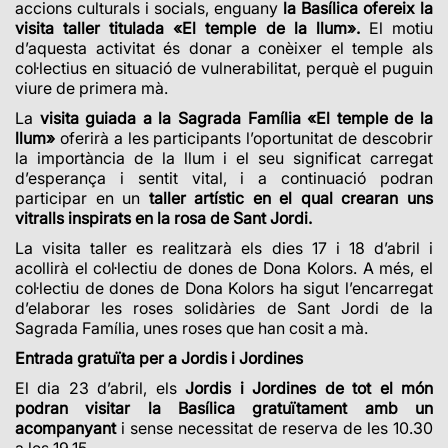
accions culturals i socials, enguany
la Basílica ofereix la
visita taller titulada «El temple de la llum».
El motiu
d’aquesta activitat és donar a conèixer el temple als
col·lectius en situació de vulnerabilitat, perquè el puguin
viure de primera mà.
La
visita guiada a la Sagrada Família «El temple de la
llum»
oferirà a les participants
l’oportunitat de descobrir
la importància de la llum i el seu significat carregat
d’esperança i sentit vital, i a continuació podran
participar en un
taller artístic en el qual crearan uns
vitralls inspirats en la rosa de Sant Jordi.
La visita taller es realitzarà els dies 17 i 18 d’abril i
acollirà el col·lectiu de dones de Dona Kolors. A més, el
col·lectiu de dones de Dona Kolors ha sigut l’encarregat
d’elaborar les roses solidàries de Sant Jordi de la
Sagrada Família, unes roses que han cosit a mà.
Entrada gratuïta per a Jordis i Jordines
El dia 23 d’abril, els
Jordis i Jordines de tot el món
podran visitar la Basílica gratuïtament amb un
acompanyant
i sense necessitat de reserva de les 10.30
a les 19.15.