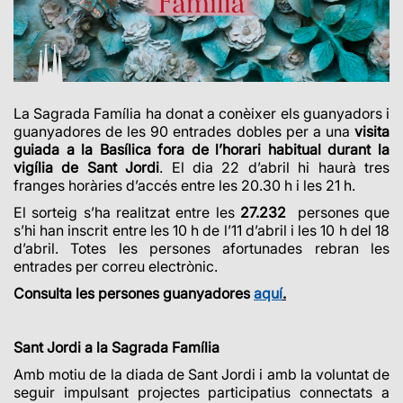
La Sagrada Família ha donat a conèixer els guanyadors i
guanyadores de les 90 entrades dobles per a
una
visita
guiada a la Basílica fora de l’horari habitual durant la
vigília de Sant Jordi
. El dia 22 d’abril hi haurà tres
franges horàries d’accés entre les 20.30 h i les 21 h.
El sorteig s’ha realitzat entre les
27.232
persones que
s’hi han inscrit entre les 10 h de l’11 d’abril i les 10 h del 18
d’abril. Totes les persones afortunades rebran les
entrades per correu electrònic.
Consulta les persones guanyadores
aquí
.
Sant Jordi a la Sagrada Família
Amb motiu de la diada de Sant Jordi i amb la voluntat de
seguir impulsant projectes participatius connectats a