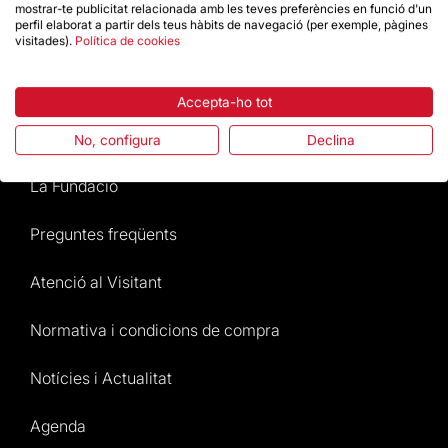
Dona un impuls
mostrar-te publicitat relacionada amb les teves preferències en funció d'un
perfil elaborat a partir dels teus hàbits de navegació (per exemple, pàgines
visitades).
Política de cookies
Botiga
Accepta-ho tot
Destacats
No, configura
Declina
La Fundació
Preguntes freqüents
Atenció al Visitant
Normativa i condicions de compra
Notícies i Actualitat
Agenda