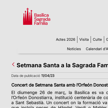
Actes 2026
Visita
Culte
G
Notícies
Calendari d'A
Setmana Santa a la Sagrada Fam
Data de publicació
11/04/23
Concert de Setmana Santa amb l’Orfeón Donost
El diumenge 26 de març, la Basílica es va 
l’Orfeón Donostiarra, institució centenària de c
a Sant Sebastià. Un concert on la formació va 
que incloïa peces de Händel, Verdi o Mahler, 