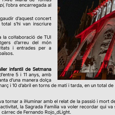
pi
, l’obra encarregada al
 gaudir d’aquest concert
otal s’hi van inscriure
 la col·laboració de TUI
tgers d’arreu del món
vitats i entrades per a
països.
aller infantil de Setmana
’entre 5 i 11 anys, amb
Santa
d’una manera dolça
arç i 10 d’abril en torns de matí i tarda, en un total de
s va tornar a il·luminar amb el relat de la passió i mo
ctivitat, la Sagrada Família va voler recordar qui va s
r a càrrec de Fernando Rojo_dLight.