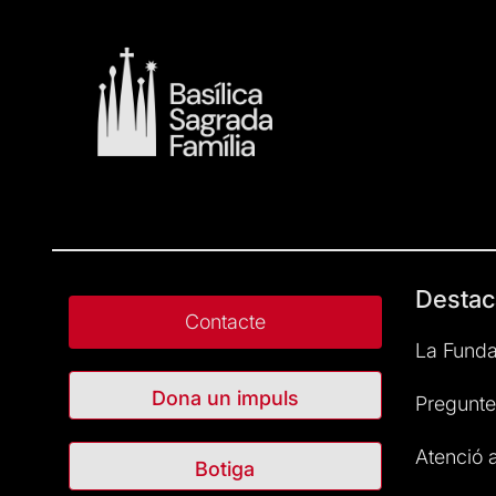
Destac
Contacte
La Funda
Dona un impuls
Pregunte
Atenció a
Botiga