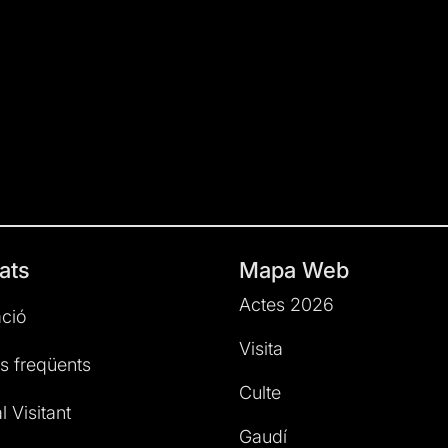
ats
Mapa Web
Actes 2026
ció
Visita
s freqüents
Culte
l Visitant
Gaudí