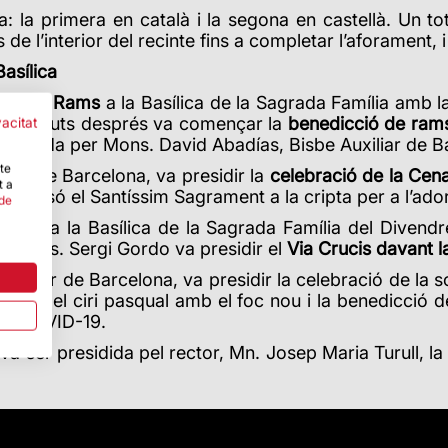
dia: la primera en català i la segona en castellà. Un 
 de l’interior del recinte fins a completar l’aforament,
asílica
nge de Rams
a la Basílica de la Sagrada Família amb la
. Uns minuts després va començar la
benedicció de ram
vacitat
 presidida per Mons. David Abadías, Bisbe Auxiliar de B
-te
liar de Barcelona, va presidir la
celebració de la Cen
t a
ocessó el Santíssim Sagrament a la cripta per a l’ador
 de
enyor
a la Basílica de la Sagrada Família del Divend
a, Mons. Sergi Gordo va presidir el
Via Crucis davant l
Auxiliar de Barcelona, va presidir la celebració de la
ncesa del ciri pasqual amb el foc nou i la benedicció 
 la COVID-19.
va ser presidida pel rector, Mn. Josep Maria Turull, la 