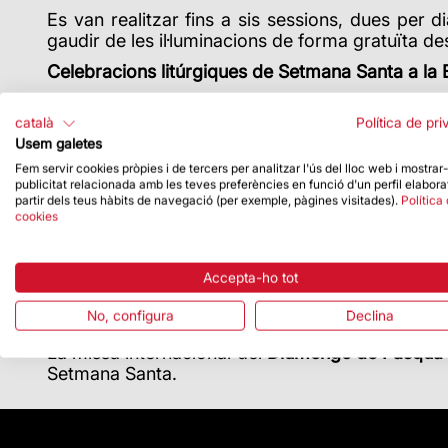
Es van realitzar fins a sis sessions, dues per 
gaudir de
les il·luminacions de forma gratuïta des
Celebracions litúrgiques de Setmana Santa a la B
El 2 d’abril va tenir lloc l
a
celebració del Diume
cerimònia es va iniciar a la Basílica a les 12 h
català
Política de pri
a l’interior de la Basílica, que enguany va estar
Usem galetes
Fem servir cookies pròpies i de tercers per analitzar l'ús del lloc web i mostrar
El Dijous Sant, Mons. Javier Vilanova, Bisbe Auxi
publicitat relacionada amb les teves preferències en funció d'un perfil elabora
de peus. Acabada la missa, es va traslladar en pr
partir dels teus hàbits de navegació (per exemple, pàgines visitades).
Política
cookies
Enguany, la
commemoració de la Passió del S
Bisbe Auxiliar de Barcelona. Després de la miss
Dissabte, 8 d’abril, Mons. David Abadías, Bisbe 
Accepta-ho tot
Família a les 21 h. Enguany es va recuperar l’e
No, configura
Declina
que s’havia deixat de fer des de la pandèmia de
La missa internacional del
Diumenge de Pasqua
Setmana Santa.