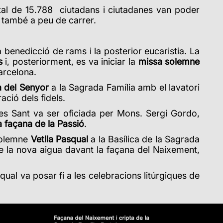
total de 15.788 ciutadans i ciutadanes van poder
 i també a peu de carrer.
 benedicció de rams i la posterior eucaristia. La
s
i, posteriorment, es va iniciar la
missa solemne
arcelona.
a del Senyor
a la Sagrada Família amb el lavatori
ació dels fidels.
res Sant va ser oficiada per Mons. Sergi Gordo,
a façana de la Passió
.
 solemne
Vetlla Pasqual
a la Basílica de la Sagrada
de la nova aigua davant la façana del Naixement,
qual va posar fi a les celebracions litúrgiques de