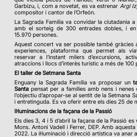
Garbizu, i, com a novetat, es va estrenar
Argi Iz
compositor i cantor de l’Orfeón.
La Sagrada Família va convidar la ciutadania a
amb el sorteig de 300 entrades dobles, i en t
15.970 persones.
Aquest concert va ser possible també gràcies a
experiences, plataforma que permet als via
reservar a l’instant milers d’excursions, acti
atraccions i llocs d’interès turístic a més de 100 
El taller de Setmana Santa
Enguany la Sagrada Família va proposar un
t
Santa
pensat per a famílies amb nens i nenes d
l’objectiu d’apropar-se al sentit de la Setmana 
i entretinguda. Es va oferir entre els dies 25 de m
Il·luminacions de la façana de la Passió
Els dies 3, 4 i 5 d’abril la façana de la Passió e
Mons. Antoni Vadell i Ferrer, DEP. Amb aquesta a
2022.
La il·luminació i direcció artística va ana