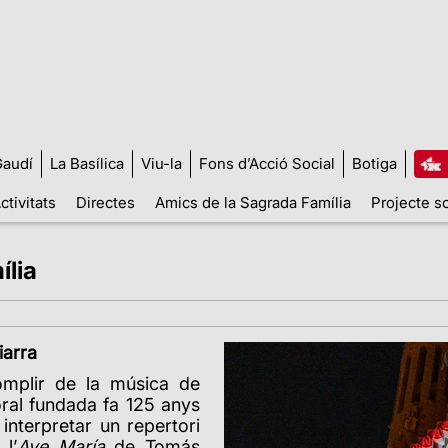
audí
La Basílica
Viu-la
Fons d’Acció Social
Botiga
ctivitats
Directes
Amics de la Sagrada Família
Projecte so
ília
iarra
omplir de la música de
oral fundada fa 125 anys
interpretar un repertori
l’
Ave María
de Tomás