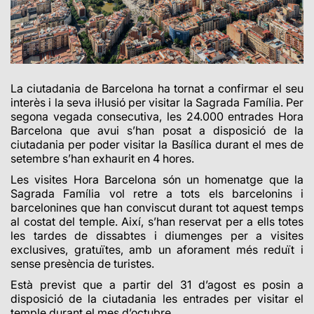
La ciutadania de Barcelona ha tornat a confirmar el seu
interès i la seva il·lusió per visitar la Sagrada Família. Per
segona vegada consecutiva, les 24.000 entrades Hora
Barcelona que avui s’han posat a disposició de la
ciutadania per poder visitar la Basílica durant el mes de
setembre s’han exhaurit en 4 hores.
Les visites Hora Barcelona són un homenatge que la
Sagrada Família vol retre a tots els barcelonins i
barcelonines que han conviscut durant tot aquest temps
al costat del temple. Així, s’han reservat per a ells totes
les tardes de dissabtes i diumenges per a visites
exclusives, gratuïtes, amb un aforament més reduït i
sense presència de turistes.
Està previst que a partir del
31 d’agost
es posin a
disposició de la ciutadania les entrades per visitar el
temple durant el mes d’octubre.