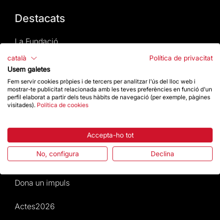
Destacats
La Fundació
català
Política de privacitat
Preguntes freqüents
Usem galetes
Fem servir cookies pròpies i de tercers per analitzar l'ús del lloc web i
Atenció al Visitant
mostrar-te publicitat relacionada amb les teves preferències en funció d'un
perfil elaborat a partir dels teus hàbits de navegació (per exemple, pàgines
visitades).
Política de cookies
Normativa i condicions de compra
Notícies i Actualitat
Accepta-ho tot
No, configura
Declina
Agenda
Dona un impuls
Actes2026