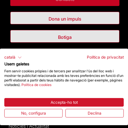
Dona un impuls
Botiga
Destacats
català
Política de privacitat
Usem galetes
La Fundació
Fem servir cookies pròpies i de tercers per analitzar l'ús del lloc web i
mostrar-te publicitat relacionada amb les teves preferències en funció d'un
perfil elaborat a partir dels teus hàbits de navegació (per exemple, pàgines
Preguntes freqüents
visitades).
Política de cookies
Atenció al Visitant
Accepta-ho tot
Normativa i condicions de compra
No, configura
Declina
Notícies i Actualitat