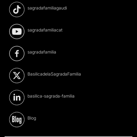
sagradafamiliagaudi
sagradafamiliacat
sagradafamilia
BasilicadelaSagradaFamilia
basilica-sagrada-familia
Blog