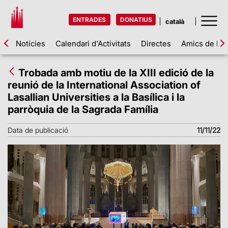
ENTRADES
DONATIUS
Notícies
Calendari d'Activitats
Directes
Amics de la 
Trobada amb motiu de la XIII edició de la
reunió de la International Association of
Lasallian Universities a la Basílica i la
parròquia de la Sagrada Família
Data de publicació
11/11/22