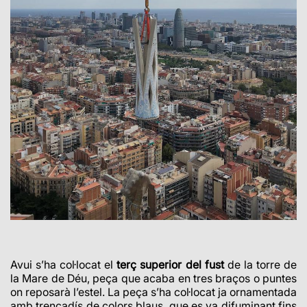
Avui s’ha
col·locat
el
terç superior del fust
de la torre de
la Mare de Déu, peça que acaba en tres braços o puntes
on reposarà l’estel. La peça s’ha
col·locat
ja ornamentada
amb trencadís de colors blaus, que es va difuminant fins