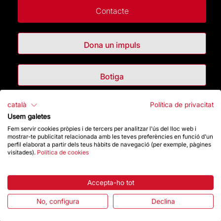
Contacte
Dona un impuls
Botiga
català
Política de privacitat
Destacats
Usem galetes
Fem servir cookies pròpies i de tercers per analitzar l'ús del lloc web i
La Fundació
mostrar-te publicitat relacionada amb les teves preferències en funció d'un
perfil elaborat a partir dels teus hàbits de navegació (per exemple, pàgines
visitades).
Política de cookies
Preguntes freqüents
Atenció al Visitant
Accepta-ho tot
No, configura
Declina
Normativa i condicions de compra