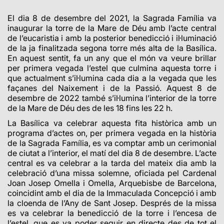
El dia 8 de desembre del 2021, la Sagrada Família va
inaugurar la torre de la Mare de Déu amb l’acte central
de l’eucaristia i amb la posterior benedicció i il·luminació
de la ja finalitzada segona torre més alta de la Basílica.
En aquest sentit, fa un any que el món va veure brillar
per primera vegada l’estel que culmina aquesta torre i
que actualment s’il·lumina cada dia a la vegada que les
façanes del Naixement i de la Passió.
Aquest 8 de
desembre de 2022 també s’il·lumina l’interior de la torre
de la Mare de Déu des de les 18 fins les 22 h.
La Basílica va celebrar aquesta fita històrica amb un
programa d’actes on, per primera vegada en la història
de la Sagrada Família, es va comptar amb un cerimonial
de ciutat a l’interior, el matí del dia 8 de desembre. L’acte
central es va celebrar a la tarda del mateix dia amb la
celebració d’una missa solemne, oficiada pel Cardenal
Joan Josep Omella i Omella, Arquebisbe de Barcelona,
coincidint amb el dia de la Immaculada Concepció i amb
la cloenda de l’Any de Sant Josep. Després de la missa
es va celebrar la benedicció de la torre i l’encesa de
l’estel, que es va poder seguir en directe des de tot el