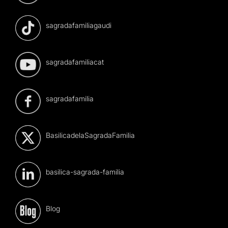
sagradafamiliagaudi
sagradafamiliacat
sagradafamilia
BasilicadelaSagradaFamilia
basilica-sagrada-familia
Blog