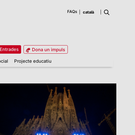
FAQs
Entrades
Dona un impuls
cial
Projecte educatiu