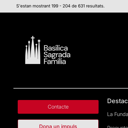
S'estan mostrant 199 - 204 de 631 resultats.
Destac
Contacte
La Funda
Dona un impuls
Pregunte