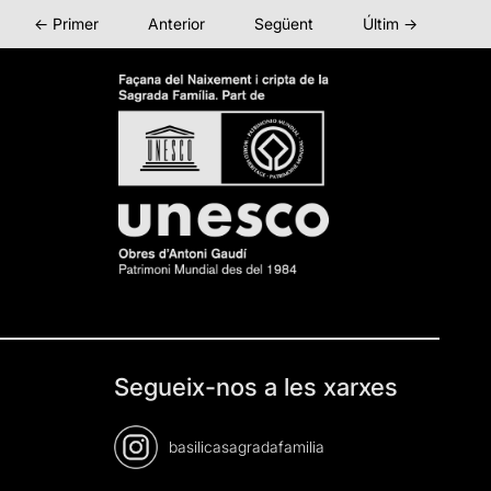
← Primer
Anterior
Següent
Últim →
Segueix-nos a les xarxes
basilicasagradafamilia