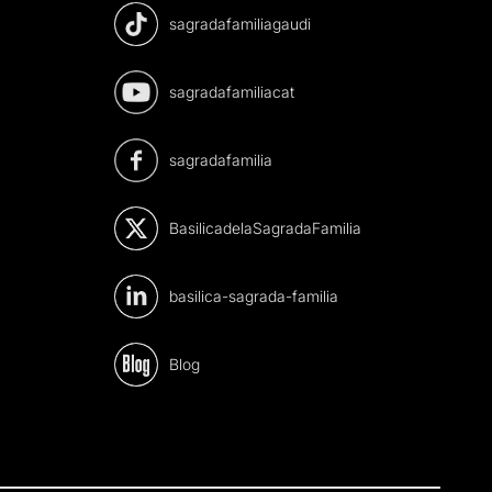
sagradafamiliagaudi
sagradafamiliacat
sagradafamilia
BasilicadelaSagradaFamilia
basilica-sagrada-familia
Blog