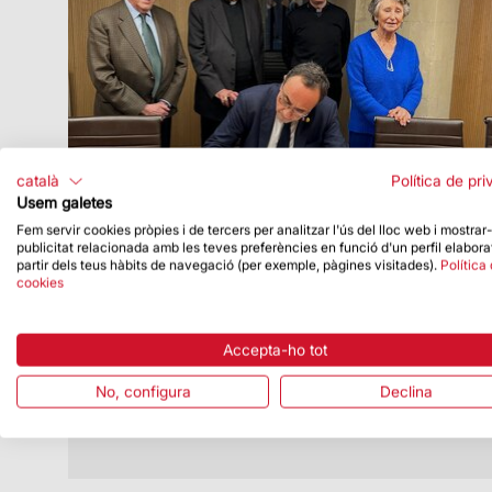
català
Política de pri
Usem galetes
Fem servir cookies pròpies i de tercers per analitzar l'ús del lloc web i mostrar
publicitat relacionada amb les teves preferències en funció d'un perfil elabora
Data de publicació
16/12/24
partir dels teus hàbits de navegació (per exemple, pàgines visitades).
Política
cookies
Josep Rull, president del Parlament de
Catalunya, visita la Sagrada Família
Va ser el passat 9 de desembre
Accepta-ho tot
No, configura
Declina