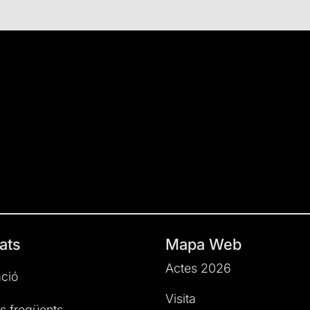
ats
Mapa Web
Actes 2026
ció
Visita
s freqüents