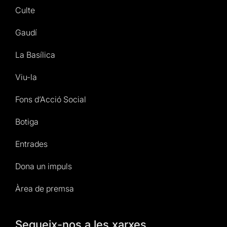
Culte
Gaudí
La Basílica
Viu-la
Fons d’Acció Social
Botiga
Entrades
Dona un impuls
Àrea de premsa
Segueix-nos a les xarxes