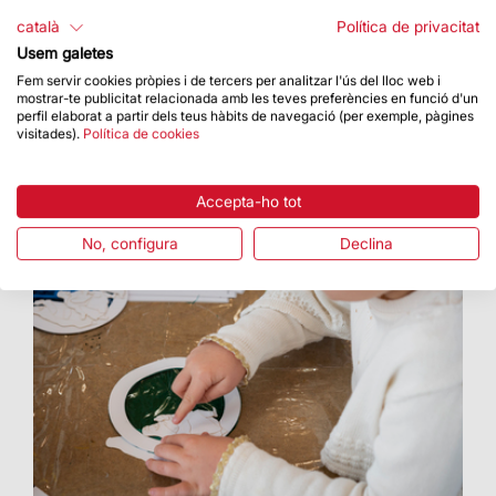
Es troba davant la façana del Naixement
català
Política de privacitat
Usem galetes
Fem servir cookies pròpies i de tercers per analitzar l'ús del lloc web i
mostrar-te publicitat relacionada amb les teves preferències en funció d'un
perfil elaborat a partir dels teus hàbits de navegació (per exemple, pàgines
visitades).
Política de cookies
Accepta-ho tot
No, configura
Declina