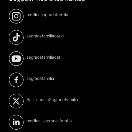
basilicasagradafamilia
sagradafamiliagaudi
sagradafamiliacat
sagradafamilia
BasilicadelaSagradaFamilia
basilica-sagrada-familia