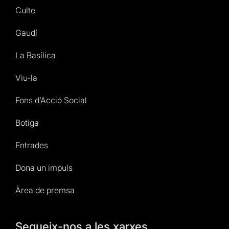
Culte
Gaudí
La Basílica
Viu-la
Fons d’Acció Social
Botiga
Entrades
Dona un impuls
Àrea de premsa
Segueix-nos a les xarxes