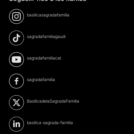
basilicasagradafamilia
sagradafamiliagaudi
sagradafamiliacat
sagradafamilia
BasilicadelaSagradaFamilia
basilica-sagrada-familia