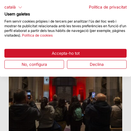
Enguany, els visitants de la Basílica han pogut
català
Política de privacitat
descobrir la projecció d’art visual creada amb
Usem galetes
intel·ligència artificial per a l’ocasió
Fem servir cookies pròpies i de tercers per analitzar l'ús del lloc web i
mostrar-te publicitat relacionada amb les teves preferències en funció d'un
perfil elaborat a partir dels teus hàbits de navegació (per exemple, pàgines
visitades).
Política de cookies
Accepta-ho tot
No, configura
Declina