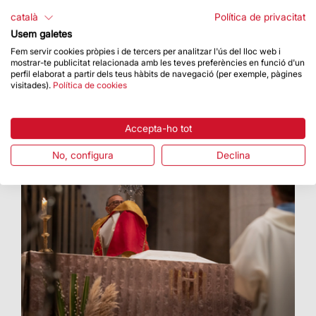
Durant els propers mesos, aniran arribant les
català
Política de privacitat
peces del terminal
Usem galetes
Fem servir cookies pròpies i de tercers per analitzar l'ús del lloc web i
mostrar-te publicitat relacionada amb les teves preferències en funció d'un
perfil elaborat a partir dels teus hàbits de navegació (per exemple, pàgines
visitades).
Política de cookies
Accepta-ho tot
No, configura
Declina