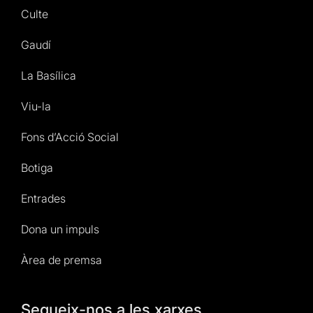
Culte
Gaudí
La Basílica
Viu-la
Fons d’Acció Social
Botiga
Entrades
Dona un impuls
Àrea de premsa
Segueix-nos a les xarxes