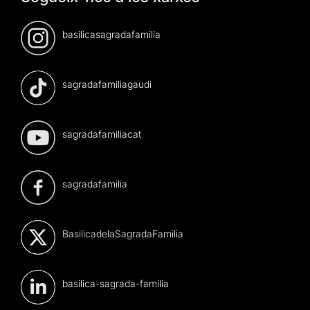
basilicasagradafamilia
sagradafamiliagaudi
sagradafamiliacat
sagradafamilia
BasilicadelaSagradaFamilia
basilica-sagrada-familia