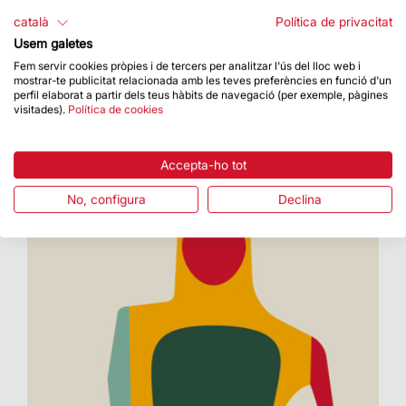
Dins dels actes de Setmana Santa es van oficiar
català
Política de privacitat
les tradicionals celebracions litúrgiques
Usem galetes
Fem servir cookies pròpies i de tercers per analitzar l'ús del lloc web i
mostrar-te publicitat relacionada amb les teves preferències en funció d'un
perfil elaborat a partir dels teus hàbits de navegació (per exemple, pàgines
visitades).
Política de cookies
Accepta-ho tot
No, configura
Declina