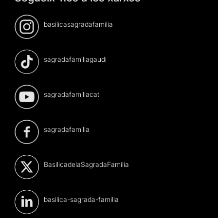
basilicasagradafamilia
sagradafamiliagaudi
sagradafamiliacat
sagradafamilia
BasilicadelaSagradaFamilia
basilica-sagrada-familia