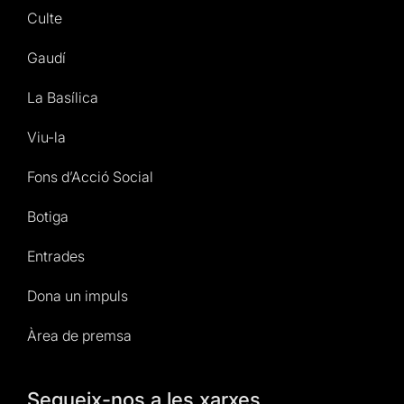
Culte
Gaudí
La Basílica
Viu-la
Fons d’Acció Social
Botiga
Entrades
Dona un impuls
Àrea de premsa
Segueix-nos a les xarxes