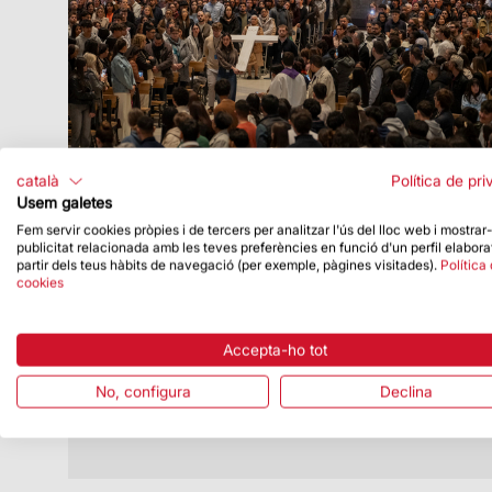
català
Política de pri
Usem galetes
Fem servir cookies pròpies i de tercers per analitzar l'ús del lloc web i mostrar
publicitat relacionada amb les teves preferències en funció d'un perfil elabora
Data de publicació
23/02/26
partir dels teus hàbits de navegació (per exemple, pàgines visitades).
Política
cookies
Celebració del «Sent la Creu» a la
Sagrada Família
La desena edició s’ha dedicat al Camerun
Accepta-ho tot
No, configura
Declina