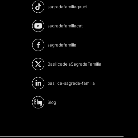
sagradafamiliagaudi
sagradafamiliacat
sagradafamilia
BasilicadelaSagradaFamilia
basilica-sagrada-familia
Blog