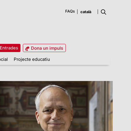
FAQs
Entrades
Dona un impuls
cial
Projecte educatiu