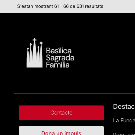
S'estan mostrant 61 - 66 de 631 resultats.
Destac
Contacte
La Funda
Dona un impuls
Pregunte