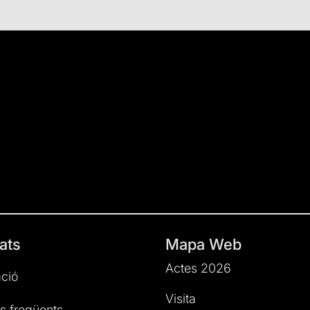
ats
Mapa Web
Actes 2026
ció
Visita
s freqüents