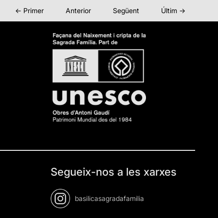
← Primer
Anterior
Següent
Últim →
Segueix-nos a les xarxes
basilicasagradafamilia