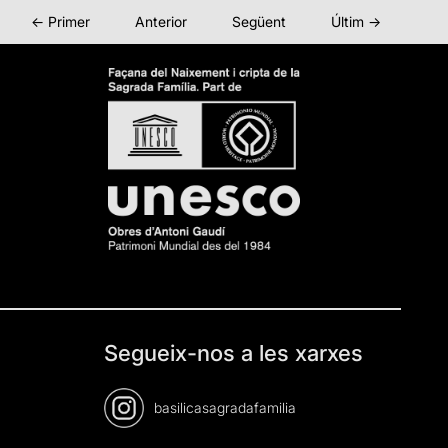
← Primer
Anterior
Següent
Últim →
Segueix-nos a les xarxes
basilicasagradafamilia