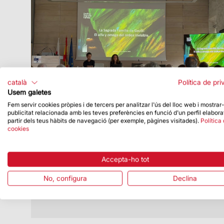
català
Política de pri
Usem galetes
Fem servir cookies pròpies i de tercers per analitzar l'ús del lloc web i mostrar
publicitat relacionada amb les teves preferències en funció d'un perfil elabora
Data de publicació
10/07/26
partir dels teus hàbits de navegació (per exemple, pàgines visitades).
Política
cookies
La Sagrada Família participa en unes
ponències d’un curs de formació sobre
Antoni Gaudí a Comillas
Accepta-ho tot
La participació de la Sagrada Família ha
tingut lloc el 9 de juliol
No, configura
Declina