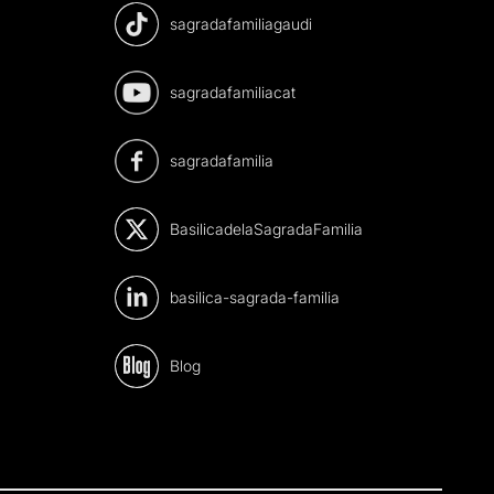
sagradafamiliagaudi
sagradafamiliacat
sagradafamilia
BasilicadelaSagradaFamilia
basilica-sagrada-familia
Blog