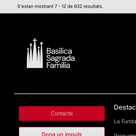
S'estan mostrant 7 - 12 de 632 resultats.
Destac
Contacte
La Funda
Dona un impuls
Pregunte