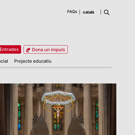
FAQs
Entrades
Dona un impuls
cial
Projecte educatiu