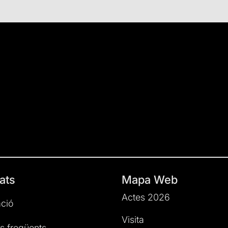
ats
Mapa Web
Actes 2026
ció
Visita
s freqüents