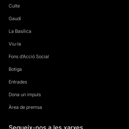
Culte
Gaudí
La Basílica
Viu-la
Fons d’Acció Social
Botiga
Entrades
Dona un impuls
Àrea de premsa
Segueix-nos a les xarxes