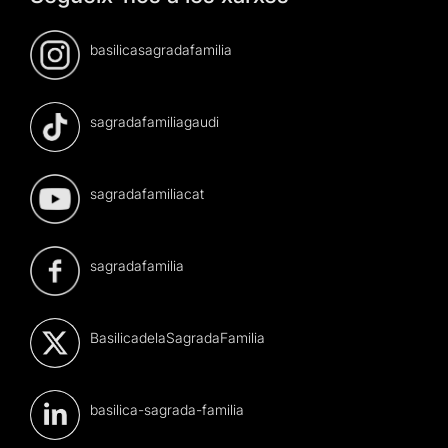
basilicasagradafamilia
sagradafamiliagaudi
sagradafamiliacat
sagradafamilia
BasilicadelaSagradaFamilia
basilica-sagrada-familia