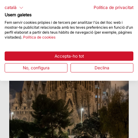
Amb accés lliure
català
Política de privacitat
Usem galetes
Fem servir cookies pròpies i de tercers per analitzar l'ús del lloc web i
mostrar-te publicitat relacionada amb les teves preferències en funció d'un
perfil elaborat a partir dels teus hàbits de navegació (per exemple, pàgines
visitades).
Política de cookies
Accepta-ho tot
No, configura
Declina