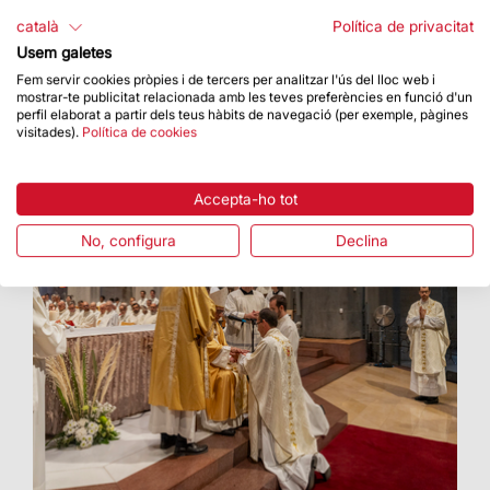
La universitat reconeix la contribució cultural,
català
Política de privacitat
espiritual i patrimonial de la Basílica
Usem galetes
Fem servir cookies pròpies i de tercers per analitzar l'ús del lloc web i
mostrar-te publicitat relacionada amb les teves preferències en funció d'un
perfil elaborat a partir dels teus hàbits de navegació (per exemple, pàgines
visitades).
Política de cookies
Accepta-ho tot
No, configura
Declina