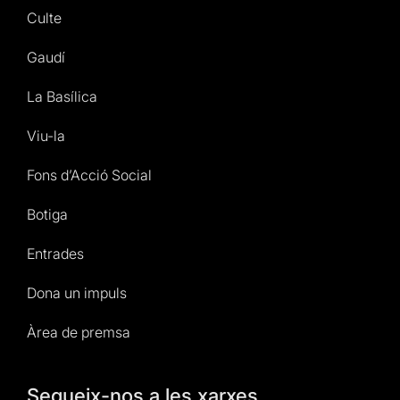
Culte
Gaudí
La Basílica
Viu-la
Fons d’Acció Social
Botiga
Entrades
Dona un impuls
Àrea de premsa
Segueix-nos a les xarxes