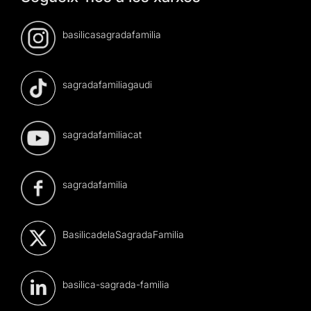
basilicasagradafamilia
sagradafamiliagaudi
sagradafamiliacat
sagradafamilia
BasilicadelaSagradaFamilia
basilica-sagrada-familia