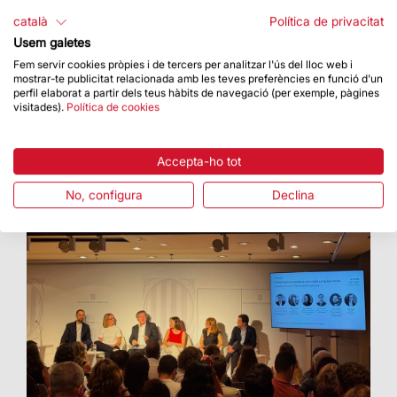
La Basílica ha acollit una proposta artística amb
català
Política de privacitat
el Cor Cererols, Lídia Pujol i Maria Arnal
Usem galetes
Fem servir cookies pròpies i de tercers per analitzar l'ús del lloc web i
mostrar-te publicitat relacionada amb les teves preferències en funció d'un
perfil elaborat a partir dels teus hàbits de navegació (per exemple, pàgines
visitades).
Política de cookies
Accepta-ho tot
No, configura
Declina