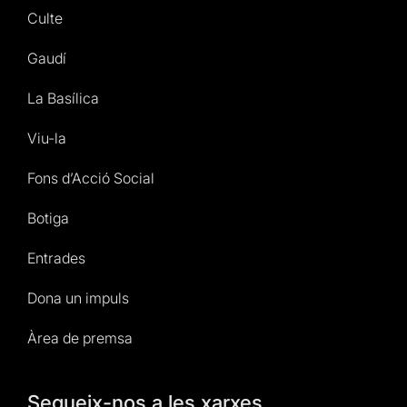
Culte
Gaudí
La Basílica
Viu-la
Fons d’Acció Social
Botiga
Entrades
Dona un impuls
Àrea de premsa
Segueix-nos a les xarxes