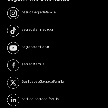
basilicasagradafamilia
sagradafamiliagaudi
sagradafamiliacat
sagradafamilia
BasilicadelaSagradaFamilia
basilica-sagrada-familia