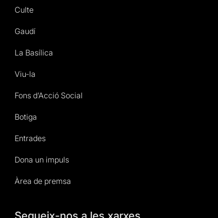
Culte
Gaudí
La Basílica
Viu-la
Fons d’Acció Social
Botiga
Entrades
Dona un impuls
Àrea de premsa
Segueix-nos a les xarxes