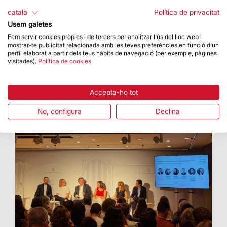
La Basílica ha acollit una proposta artística amb
català
Política de privacitat
el Cor Cererols, Lídia Pujol i Maria Arnal
Usem galetes
Fem servir cookies pròpies i de tercers per analitzar l'ús del lloc web i
mostrar-te publicitat relacionada amb les teves preferències en funció d'un
perfil elaborat a partir dels teus hàbits de navegació (per exemple, pàgines
visitades).
Política de cookies
Accepta-ho tot
No, configura
Declina