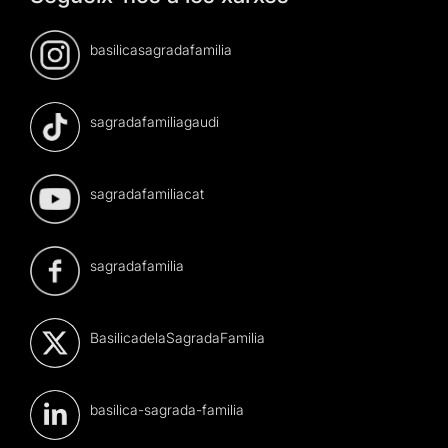
basilicasagradafamilia
sagradafamiliagaudi
sagradafamiliacat
sagradafamilia
BasilicadelaSagradaFamilia
basilica-sagrada-familia