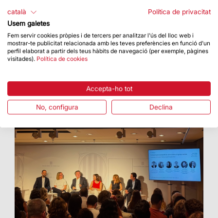
La Basílica ha acollit una proposta artística amb
català
Política de privacitat
el Cor Cererols, Lídia Pujol i Maria Arnal
Usem galetes
Fem servir cookies pròpies i de tercers per analitzar l'ús del lloc web i
mostrar-te publicitat relacionada amb les teves preferències en funció d'un
perfil elaborat a partir dels teus hàbits de navegació (per exemple, pàgines
visitades).
Política de cookies
Accepta-ho tot
No, configura
Declina