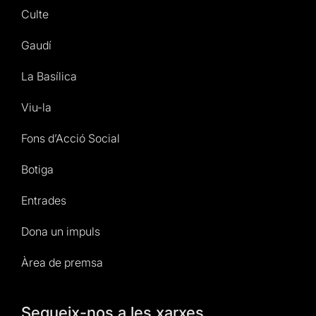
Culte
Gaudí
La Basílica
Viu-la
Fons d’Acció Social
Botiga
Entrades
Dona un impuls
Àrea de premsa
Segueix-nos a les xarxes