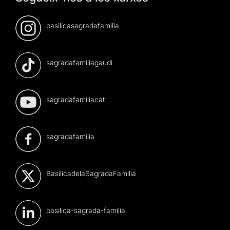
basilicasagradafamilia
sagradafamiliagaudi
sagradafamiliacat
sagradafamilia
BasilicadelaSagradaFamilia
basilica-sagrada-familia