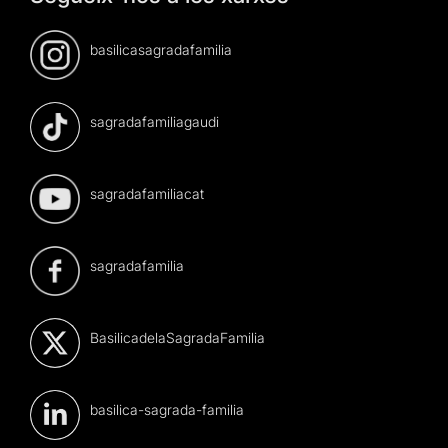
basilicasagradafamilia
sagradafamiliagaudi
sagradafamiliacat
sagradafamilia
BasilicadelaSagradaFamilia
basilica-sagrada-familia