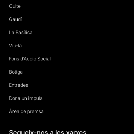
Culte
Gaudí
La Basílica
Viu-la
Fons d’Acció Social
Botiga
Entrades
Dona un impuls
Àrea de premsa
Segueix-nos a les xarxes