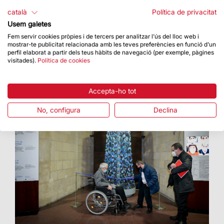
L’acte es va celebrar el dia 14 de desembre a les
català
Política de privacitat
18.30 h a la Basílica
Usem galetes
Fem servir cookies pròpies i de tercers per analitzar l'ús del lloc web i
mostrar-te publicitat relacionada amb les teves preferències en funció d'un
perfil elaborat a partir dels teus hàbits de navegació (per exemple, pàgines
visitades).
Política de cookies
Accepta-ho tot
No, configura
Declina