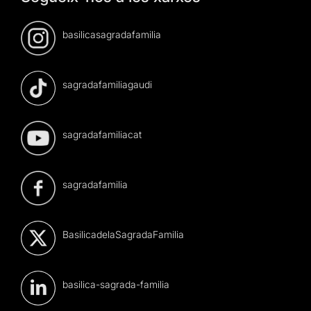
basilicasagradafamilia
sagradafamiliagaudi
sagradafamiliacat
sagradafamilia
BasilicadelaSagradaFamilia
basilica-sagrada-familia