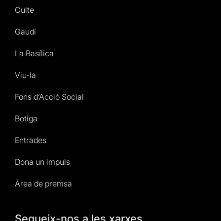
Culte
Gaudí
La Basílica
Viu-la
Fons d’Acció Social
Botiga
Entrades
Dona un impuls
Àrea de premsa
Segueix-nos a les xarxes