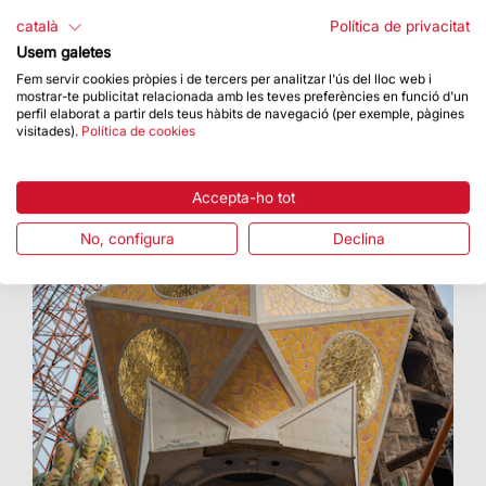
Evangelistes Lluc i Marc
català
Política de privacitat
El proper 16 de desembre es podran veure les
Usem galetes
figures del bou i el lleó il·luminades per primer
cop
Fem servir cookies pròpies i de tercers per analitzar l'ús del lloc web i
mostrar-te publicitat relacionada amb les teves preferències en funció d'un
perfil elaborat a partir dels teus hàbits de navegació (per exemple, pàgines
visitades).
Política de cookies
Accepta-ho tot
No, configura
Declina