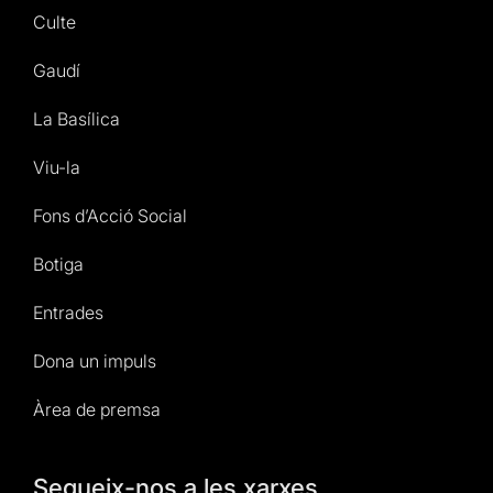
Culte
Gaudí
La Basílica
Viu-la
Fons d’Acció Social
Botiga
Entrades
Dona un impuls
Àrea de premsa
Segueix-nos a les xarxes