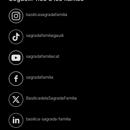
basilicasagradafamilia
sagradafamiliagaudi
sagradafamiliacat
sagradafamilia
BasilicadelaSagradaFamilia
basilica-sagrada-familia