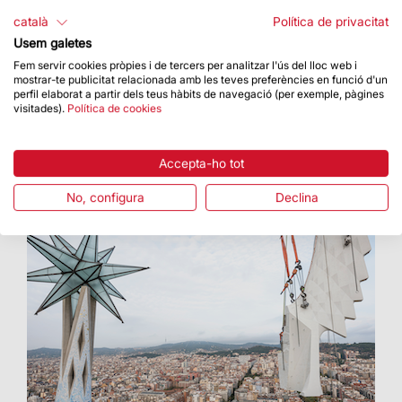
conferència al TIS - Tourism Innovation
Summit
català
Política de privacitat
Usem galetes
Presenta «La transformació digital a la Sagrada
Família»
Fem servir cookies pròpies i de tercers per analitzar l'ús del lloc web i
mostrar-te publicitat relacionada amb les teves preferències en funció d'un
perfil elaborat a partir dels teus hàbits de navegació (per exemple, pàgines
visitades).
Política de cookies
Accepta-ho tot
No, configura
Declina