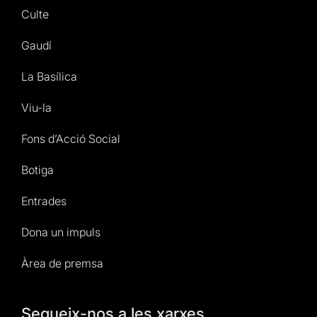
Culte
Gaudí
La Basílica
Viu-la
Fons d’Acció Social
Botiga
Entrades
Dona un impuls
Àrea de premsa
Segueix-nos a les xarxes