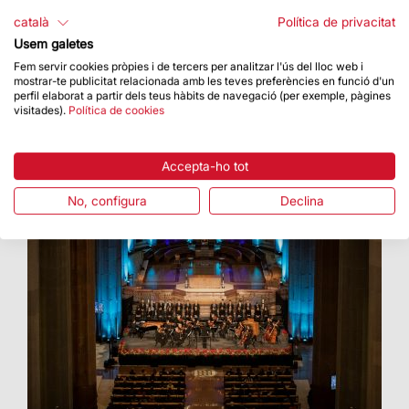
Concepció, es compleix un any de la
català
Política de privacitat
inauguració de la torre de la Mare de Déu
Usem galetes
Fem servir cookies pròpies i de tercers per analitzar l'ús del lloc web i
mostrar-te publicitat relacionada amb les teves preferències en funció d'un
perfil elaborat a partir dels teus hàbits de navegació (per exemple, pàgines
visitades).
Política de cookies
Accepta-ho tot
No, configura
Declina