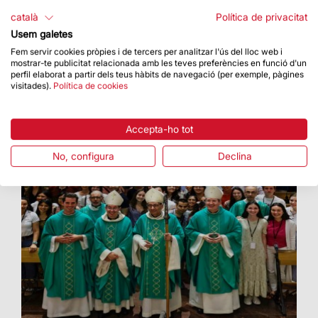
Bisbe de Tortosa
català
Política de privacitat
El 2017 va ser nomenat Bisbe Auxiliar de
Usem galetes
Barcelona
Fem servir cookies pròpies i de tercers per analitzar l'ús del lloc web i
mostrar-te publicitat relacionada amb les teves preferències en funció d'un
perfil elaborat a partir dels teus hàbits de navegació (per exemple, pàgines
visitades).
Política de cookies
Accepta-ho tot
No, configura
Declina