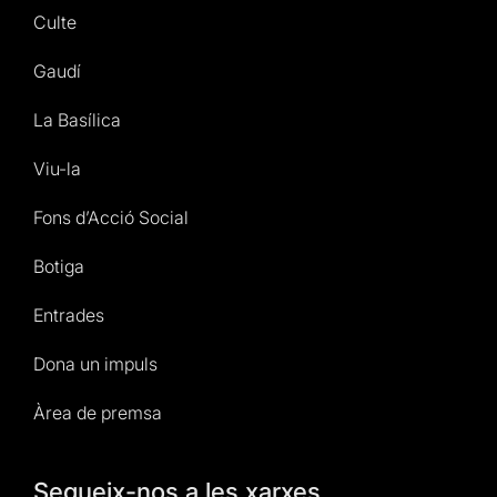
Culte
Gaudí
La Basílica
Viu-la
Fons d’Acció Social
Botiga
Entrades
Dona un impuls
Àrea de premsa
Segueix-nos a les xarxes