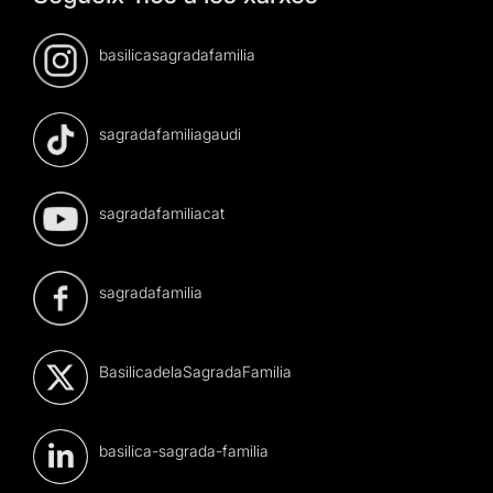
basilicasagradafamilia
sagradafamiliagaudi
sagradafamiliacat
sagradafamilia
BasilicadelaSagradaFamilia
basilica-sagrada-familia