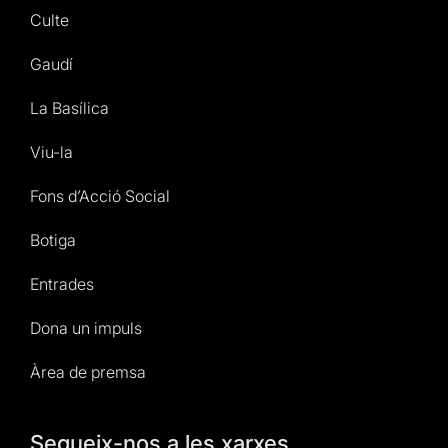
Culte
Gaudí
La Basílica
Viu-la
Fons d’Acció Social
Botiga
Entrades
Dona un impuls
Àrea de premsa
Segueix-nos a les xarxes