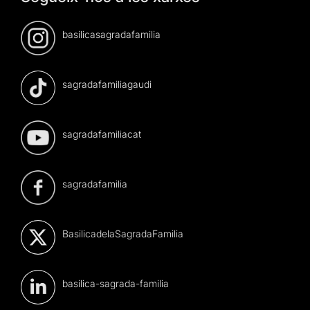
basilicasagradafamilia
sagradafamiliagaudi
sagradafamiliacat
sagradafamilia
BasilicadelaSagradaFamilia
basilica-sagrada-familia