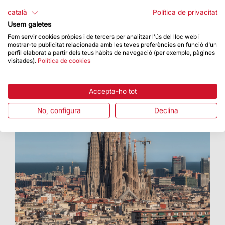
au plein air» forma part dels actes de
català
Política de privacitat
commemoració per la finalització de les torres
Usem galetes
dels Evangelistes
Fem servir cookies pròpies i de tercers per analitzar l'ús del lloc web i
mostrar-te publicitat relacionada amb les teves preferències en funció d'un
perfil elaborat a partir dels teus hàbits de navegació (per exemple, pàgines
visitades).
Política de cookies
Accepta-ho tot
No, configura
Declina