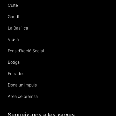
Culte
Gaudí
La Basílica
Viu-la
Fons d’Acció Social
Botiga
Entrades
Dona un impuls
Àrea de premsa
Segueix-nos a les xarxes