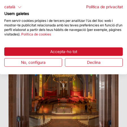
Mitjançant tecnologia pionera, s’afavoreix la
català
Política de privacitat
innovació tecnològica a la Basílica i es millora
Usem galetes
l’experiència de la visita
Fem servir cookies pròpies i de tercers per analitzar l'ús del lloc web i
mostrar-te publicitat relacionada amb les teves preferències en funció d'un
perfil elaborat a partir dels teus hàbits de navegació (per exemple, pàgines
visitades).
Política de cookies
Accepta-ho tot
No, configura
Declina