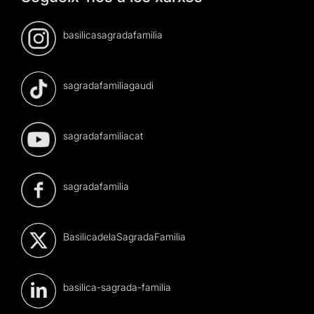
basilicasagradafamilia
sagradafamiliagaudi
sagradafamiliacat
sagradafamilia
BasilicadelaSagradaFamilia
basilica-sagrada-familia