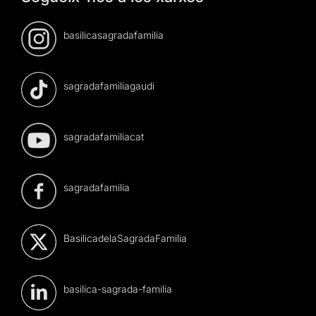
basilicasagradafamilia
sagradafamiliagaudi
sagradafamiliacat
sagradafamilia
BasilicadelaSagradaFamilia
basilica-sagrada-familia