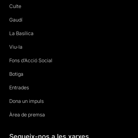
Culte
Gaudí
La Basílica
Viu-la
Fons d’Acció Social
Botiga
Entrades
Dona un impuls
Àrea de premsa
Segueix-nos a les xarxes