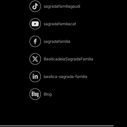
sagradafamiliagaudi
sagradafamiliacat
sagradafamilia
BasilicadelaSagradaFamilia
basilica-sagrada-familia
Blog