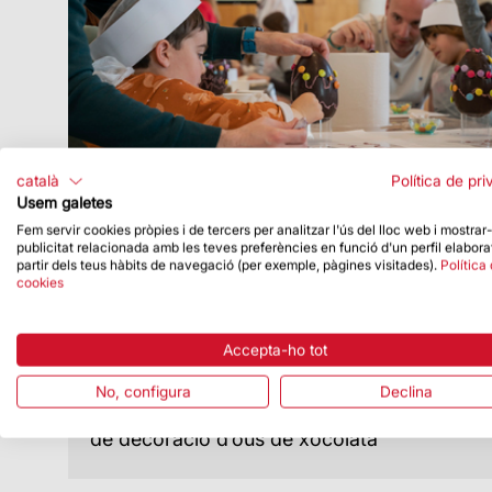
català
Política de pri
Usem galetes
Fem servir cookies pròpies i de tercers per analitzar l'ús del lloc web i mostrar
publicitat relacionada amb les teves preferències en funció d'un perfil elabora
Data de publicació
20/03/23
partir dels teus hàbits de navegació (per exemple, pàgines visitades).
Política
cookies
Exhaurides les entrades per participar
en el taller de Setmana Santa a la
Sagrada Família
Accepta-ho tot
Tindrà lloc entre els dies 26 de març i 10
d’abril del 2023 i inclourà una visita
No, configura
Declina
guiada, un joc de descoberta i un taller
de decoració d’ous de xocolata