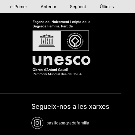
← Primer
Anterior
Següent
Últim →
Segueix-nos a les xarxes
basilicasagradafamilia