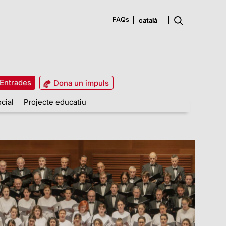
FAQs
Entrades
Dona un impuls
cial
Projecte educatiu