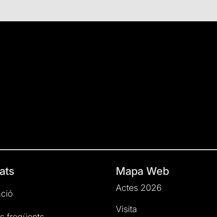
ats
Mapa Web
Actes 2026
ció
Visita
s freqüents