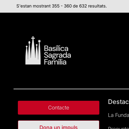
S'estan mostrant 355 - 360 de 632 resultats.
Destac
Contacte
La Funda
Dona un impuls
Pregunte