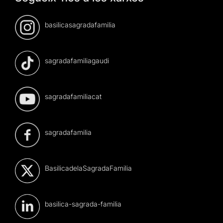
basilicasagradafamilia
sagradafamiliagaudi
sagradafamiliacat
sagradafamilia
BasilicadelaSagradaFamilia
basilica-sagrada-familia