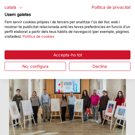
La Sagrada Família agraeix la rebuda i
català
Política de privacitat
participació de la ciutadania per celebrar
Usem galetes
aquesta fita arquitectònica
Fem servir cookies pròpies i de tercers per analitzar l'ús del lloc web i
mostrar-te publicitat relacionada amb les teves preferències en funció d'un
perfil elaborat a partir dels teus hàbits de navegació (per exemple, pàgines
visitades).
Política de cookies
Accepta-ho tot
No, configura
Declina