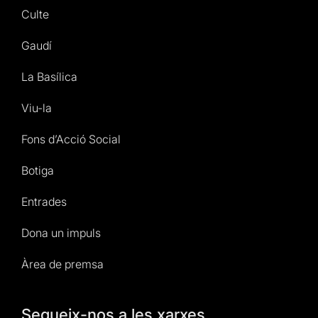
Culte
Gaudí
La Basílica
Viu-la
Fons d’Acció Social
Botiga
Entrades
Dona un impuls
Àrea de premsa
Segueix-nos a les xarxes