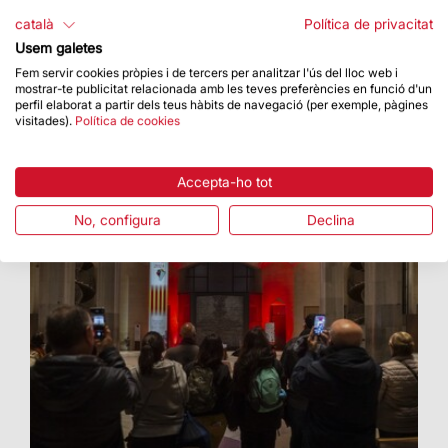
Enguany, els visitants de la Basílica han pogut
català
Política de privacitat
descobrir la projecció d’art visual creada amb
Usem galetes
intel·ligència artificial per a l’ocasió
Fem servir cookies pròpies i de tercers per analitzar l'ús del lloc web i
mostrar-te publicitat relacionada amb les teves preferències en funció d'un
perfil elaborat a partir dels teus hàbits de navegació (per exemple, pàgines
visitades).
Política de cookies
Accepta-ho tot
No, configura
Declina