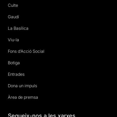
Culte
Gaudí
La Basílica
Viu-la
Fons d’Acció Social
Botiga
Entrades
Dona un impuls
Àrea de premsa
Segueix-nos a les xarxes