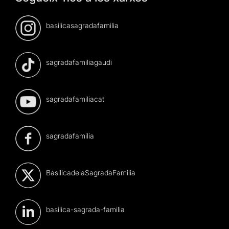
basilicasagradafamilia
sagradafamiliagaudi
sagradafamiliacat
sagradafamilia
BasilicadelaSagradaFamilia
basilica-sagrada-familia