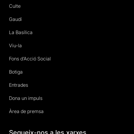
Culte
Gaudí
La Basílica
Viu-la
Fons d’Acció Social
Botiga
Entrades
Dona un impuls
Àrea de premsa
Segueix-nos a les xarxes