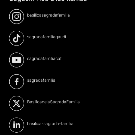
basilicasagradafamilia
sagradafamiliagaudi
sagradafamiliacat
sagradafamilia
BasilicadelaSagradaFamilia
basilica-sagrada-familia