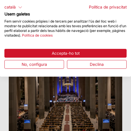
S’il·luminaran cada vespre del 17 de desembre
català
Política de privacitat
fins al 8 de gener de 18 a 22 h
Usem galetes
Fem servir cookies pròpies i de tercers per analitzar l'ús del lloc web i
mostrar-te publicitat relacionada amb les teves preferències en funció d'un
perfil elaborat a partir dels teus hàbits de navegació (per exemple, pàgines
visitades).
Política de cookies
Accepta-ho tot
No, configura
Declina