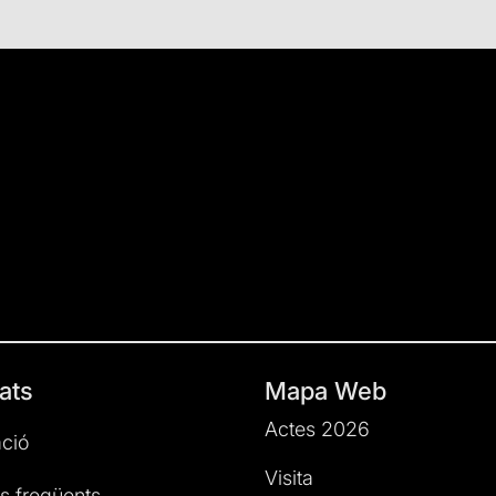
ats
Mapa Web
Actes 2026
ció
Visita
s freqüents