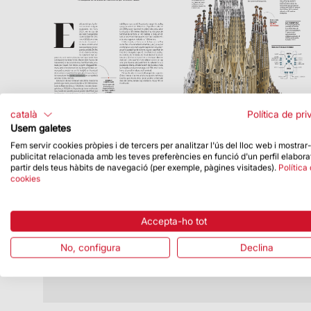
català
Política de pri
Usem galetes
Fem servir cookies pròpies i de tercers per analitzar l'ús del lloc web i mostrar
publicitat relacionada amb les teves preferències en funció d'un perfil elabora
Data de publicació
20/08/19
partir dels teus hàbits de navegació (per exemple, pàgines visitades).
Política
cookies
Publicat un nou número de la revista
‘Temple’
Entre altres continguts, inclou un especial
Accepta-ho tot
amb els actes amb què la Sagrada
Família va viure la Setmana Santa
No, configura
Declina