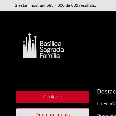
S'estan mostrant 595 - 600 de 632 resultats.
Destac
Contacte
La Funda
Dona un impuls
Pregunte