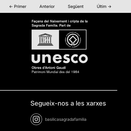
← Primer
Anterior
Següent
Últim →
Segueix-nos a les xarxes
basilicasagradafamilia