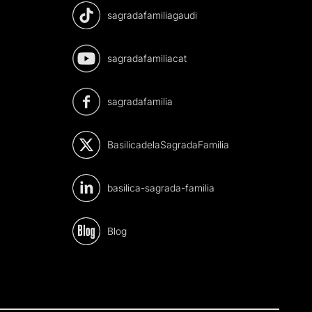
sagradafamiliagaudi
sagradafamiliacat
sagradafamilia
BasilicadelaSagradaFamilia
basilica-sagrada-familia
Blog