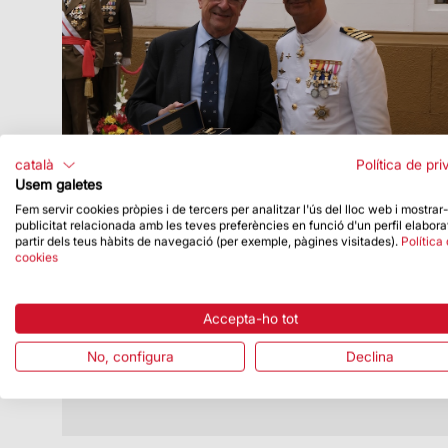
català
Política de pri
Usem galetes
Fem servir cookies pròpies i de tercers per analitzar l'ús del lloc web i mostrar
publicitat relacionada amb les teves preferències en funció d'un perfil elabora
Data de publicació
20/07/26
partir dels teus hàbits de navegació (per exemple, pàgines visitades).
Política
cookies
El President Delegat rep un
reconeixement de la Comandància
Naval de Barcelona
Accepta-ho tot
Va tenir lloc el 16 de juliol, en el marc de
la festivitat de la Mare de Déu del Carme
No, configura
Declina