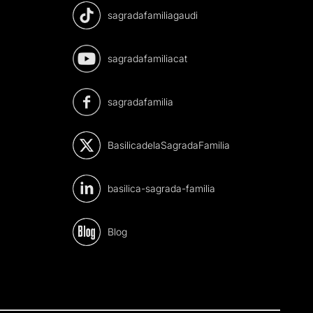
sagradafamiliagaudi
sagradafamiliacat
sagradafamilia
BasilicadelaSagradaFamilia
basilica-sagrada-familia
Blog