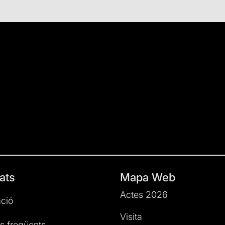
ats
Mapa Web
Actes 2026
ció
Visita
s freqüents