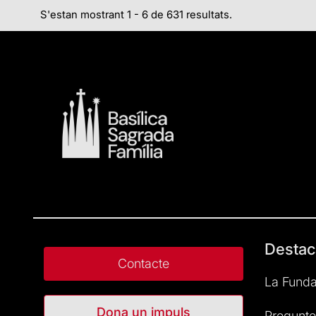
S'estan mostrant 1 - 6 de 631 resultats.
Destac
Contacte
La Funda
Dona un impuls
Pregunte