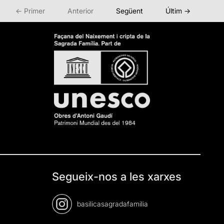
← Primer
Anterior
Següent
Últim →
Segueix-nos a les xarxes
basilicasagradafamilia