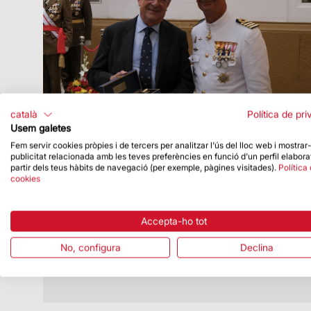
català
Política de pri
Usem galetes
Fem servir cookies pròpies i de tercers per analitzar l'ús del lloc web i mostrar
publicitat relacionada amb les teves preferències en funció d'un perfil elabora
Data de publicació
20/07/26
partir dels teus hàbits de navegació (per exemple, pàgines visitades).
Política
cookies
El President Delegat rep un
reconeixement de la Comandància
Naval de Barcelona
Accepta-ho tot
Va tenir lloc el 16 de juliol, en el marc de
la festivitat de la Mare de Déu del Carme
No, configura
Declina