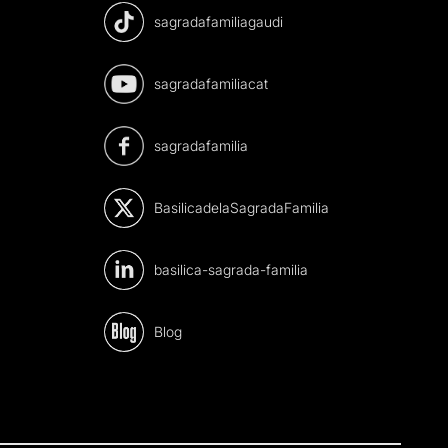
sagradafamiliagaudi
sagradafamiliacat
sagradafamilia
BasilicadelaSagradaFamilia
basilica-sagrada-familia
Blog