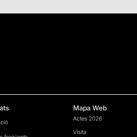
ats
Mapa Web
Actes 2026
ció
Visita
s freqüents