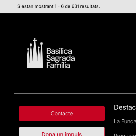
S'estan mostrant 1 - 6 de 631 resultats.
Destac
Contacte
La Funda
Dona un impuls
Pregunte