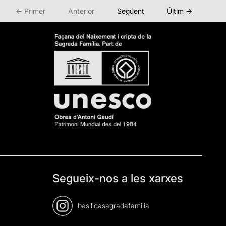
← Primer
Anterior
Següent
Últim →
Segueix-nos a les xarxes
basilicasagradafamilia