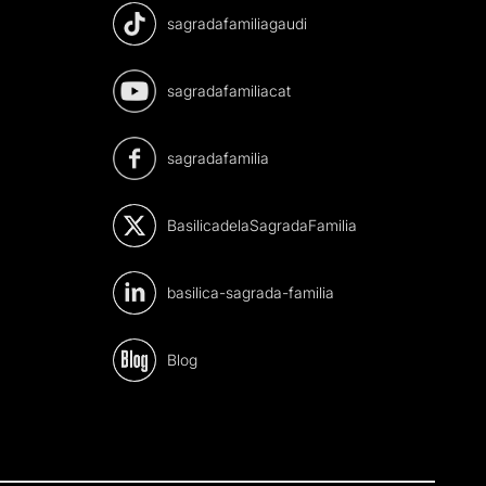
sagradafamiliagaudi
sagradafamiliacat
sagradafamilia
BasilicadelaSagradaFamilia
basilica-sagrada-familia
Blog