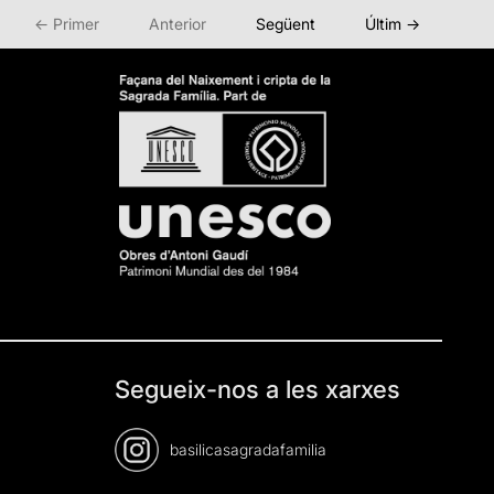
← Primer
Anterior
Següent
Últim →
Segueix-nos a les xarxes
basilicasagradafamilia