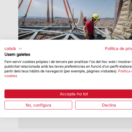
català
Política de pri
Usem galetes
Fem servir cookies pròpies i de tercers per analitzar l'ús del lloc web i mostrar
publicitat relacionada amb les teves preferències en funció d'un perfil elabora
Data de publicació
24/07/26
partir dels teus hàbits de navegació (per exemple, pàgines visitades).
Política
cookies
La grua central de la Sagrada Família
inicia una nova etapa després de
completar l’exterior de la torre de
Accepta-ho tot
Jesucrist
La grua concentra ara la seva activitat en
No, configura
Declina
les torres de la façana de la Glòria