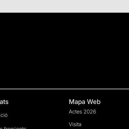
ats
Mapa Web
Actes 2026
ció
Visita
s freqüents