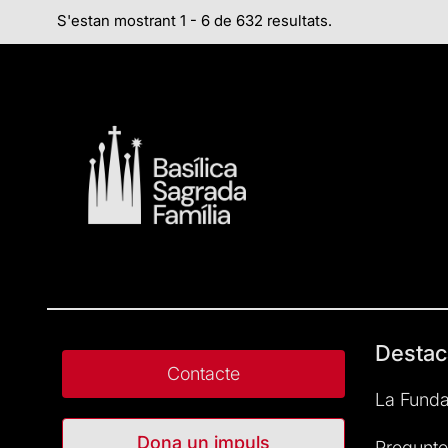
S'estan mostrant 1 - 6 de 632 resultats.
Destac
Contacte
La Funda
Dona un impuls
Pregunte