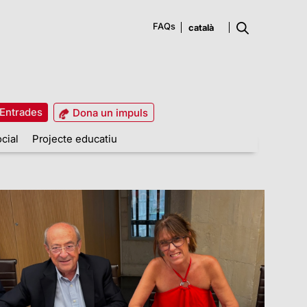
FAQs
Entrades
Dona un impuls
cial
Projecte educatiu