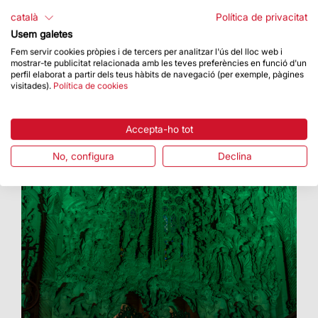
amb la col·locació del braç superior de la creu
català
Política de privacitat
Usem galetes
Fem servir cookies pròpies i de tercers per analitzar l'ús del lloc web i
mostrar-te publicitat relacionada amb les teves preferències en funció d'un
perfil elaborat a partir dels teus hàbits de navegació (per exemple, pàgines
visitades).
Política de cookies
Accepta-ho tot
No, configura
Declina