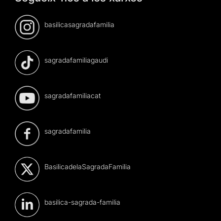
basilicasagradafamilia
sagradafamiliagaudi
sagradafamiliacat
sagradafamilia
BasilicadelaSagradaFamilia
basilica-sagrada-familia