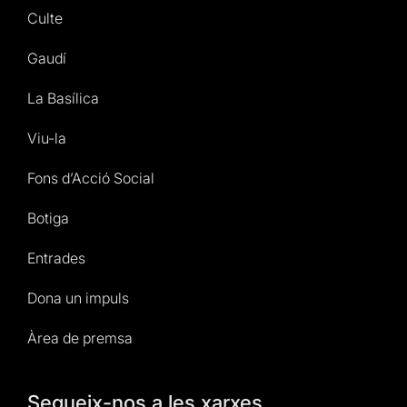
Culte
Gaudí
La Basílica
Viu-la
Fons d’Acció Social
Botiga
Entrades
Dona un impuls
Àrea de premsa
Segueix-nos a les xarxes