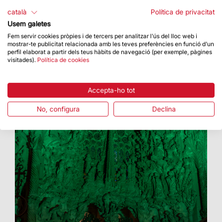
amb la col·locació del braç superior de la creu
català
Política de privacitat
Usem galetes
Fem servir cookies pròpies i de tercers per analitzar l'ús del lloc web i
mostrar-te publicitat relacionada amb les teves preferències en funció d'un
perfil elaborat a partir dels teus hàbits de navegació (per exemple, pàgines
visitades).
Política de cookies
Accepta-ho tot
No, configura
Declina