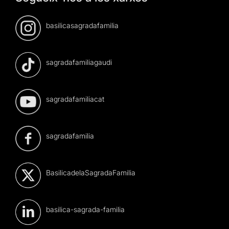
basilicasagradafamilia
sagradafamiliagaudi
sagradafamiliacat
sagradafamilia
BasilicadelaSagradaFamilia
basilica-sagrada-familia