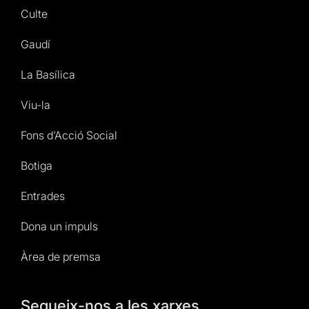
Culte
Gaudí
La Basílica
Viu-la
Fons d’Acció Social
Botiga
Entrades
Dona un impuls
Àrea de premsa
Segueix-nos a les xarxes