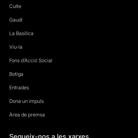
Culte
Gaudí
La Basílica
Viu-la
Fons d’Acció Social
Botiga
Entrades
Dona un impuls
Àrea de premsa
Segueix-nos a les xarxes