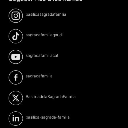
basilicasagradafamilia
sagradafamiliagaudi
sagradafamiliacat
sagradafamilia
BasilicadelaSagradaFamilia
basilica-sagrada-familia