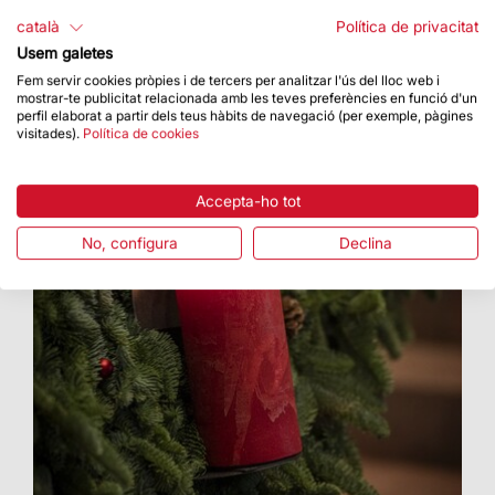
Es sortejaven 400 entrades dobles
català
Política de privacitat
Usem galetes
Fem servir cookies pròpies i de tercers per analitzar l'ús del lloc web i
mostrar-te publicitat relacionada amb les teves preferències en funció d'un
perfil elaborat a partir dels teus hàbits de navegació (per exemple, pàgines
visitades).
Política de cookies
Accepta-ho tot
No, configura
Declina