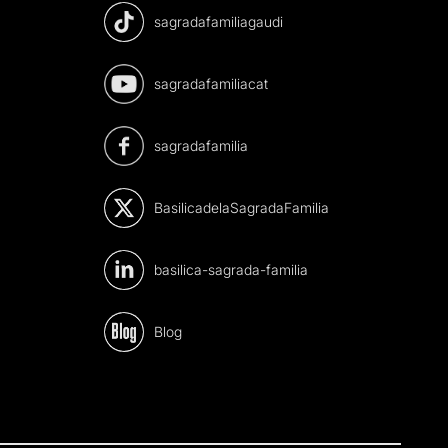
sagradafamiliagaudi
sagradafamiliacat
sagradafamilia
BasilicadelaSagradaFamilia
basilica-sagrada-familia
Blog