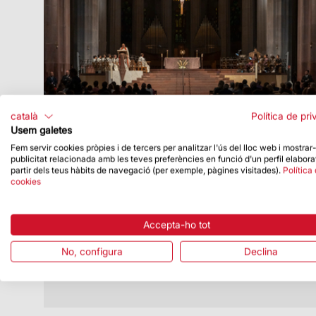
català
Política de pri
Usem galetes
Fem servir cookies pròpies i de tercers per analitzar l'ús del lloc web i mostrar
publicitat relacionada amb les teves preferències en funció d'un perfil elabora
Data de publicació
17/11/25
partir dels teus hàbits de navegació (per exemple, pàgines visitades).
Política
cookies
Adoració amb motiu dels 40 anys Life
teen
Es va celebrar dissabte 15 de novembre
Accepta-ho tot
No, configura
Declina