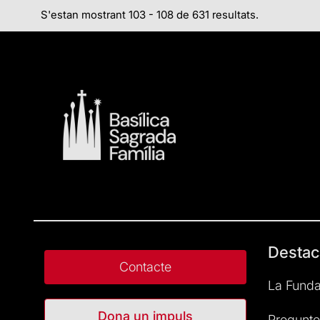
S'estan mostrant 103 - 108 de 631 resultats.
Destac
Contacte
La Funda
Dona un impuls
Pregunte