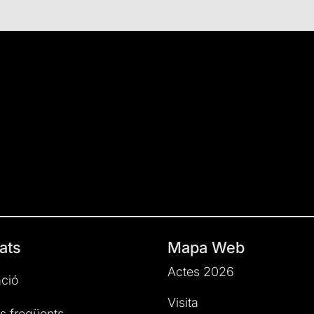
ats
Mapa Web
Actes 2026
ció
Visita
s freqüents