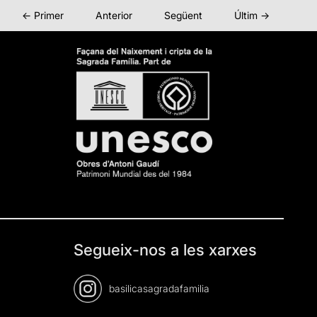
← Primer
Anterior
Següent
Últim →
Segueix-nos a les xarxes
basilicasagradafamilia