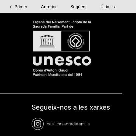
← Primer
Anterior
Següent
Últim →
Segueix-nos a les xarxes
basilicasagradafamilia