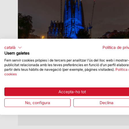
català
Política de pri
Usem galetes
Fem servir cookies pròpies i de tercers per analitzar l'ús del lloc web i mostrar
publicitat relacionada amb les teves preferències en funció d'un perfil elabora
Data de publicació
10/10/25
partir dels teus hàbits de navegació (per exemple, pàgines visitades).
Política
cookies
La Sagrada Família s’il·lumina de blau
pel Dia Mundial de la Visió
La façana del Naixement es va il·luminar
Accepta-ho tot
el 9 d’octubre
No, configura
Declina