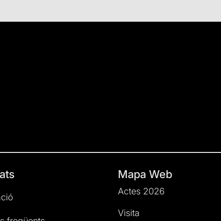
ats
Mapa Web
Actes 2026
ció
Visita
s freqüents