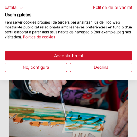
La façana del Naixement es va il·luminar el 9
català
Política de privacitat
d’octubre
Usem galetes
Fem servir cookies pròpies i de tercers per analitzar l'ús del lloc web i
mostrar-te publicitat relacionada amb les teves preferències en funció d'un
perfil elaborat a partir dels teus hàbits de navegació (per exemple, pàgines
visitades).
Política de cookies
Accepta-ho tot
No, configura
Declina