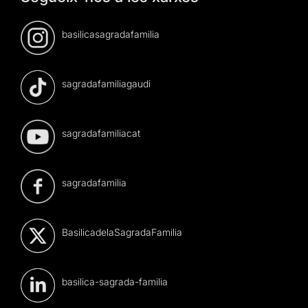
basilicasagradafamilia
sagradafamiliagaudi
sagradafamiliacat
sagradafamilia
BasilicadelaSagradaFamilia
basilica-sagrada-familia