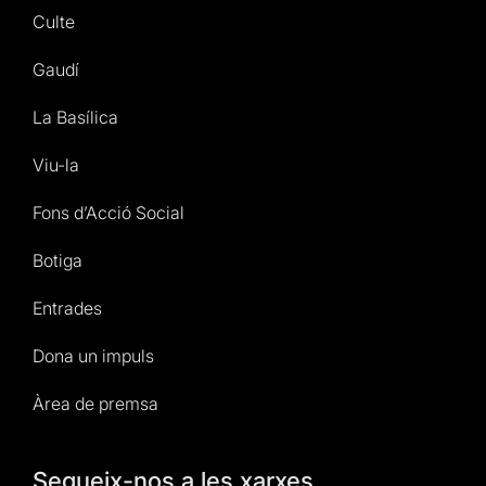
Culte
Gaudí
La Basílica
Viu-la
Fons d’Acció Social
Botiga
Entrades
Dona un impuls
Àrea de premsa
Segueix-nos a les xarxes