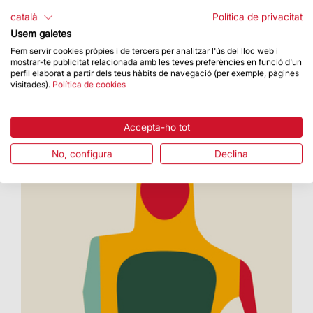
Dins dels actes de Setmana Santa es van oficiar
català
Política de privacitat
les tradicionals celebracions litúrgiques
Usem galetes
Fem servir cookies pròpies i de tercers per analitzar l'ús del lloc web i
mostrar-te publicitat relacionada amb les teves preferències en funció d'un
perfil elaborat a partir dels teus hàbits de navegació (per exemple, pàgines
visitades).
Política de cookies
Accepta-ho tot
No, configura
Declina