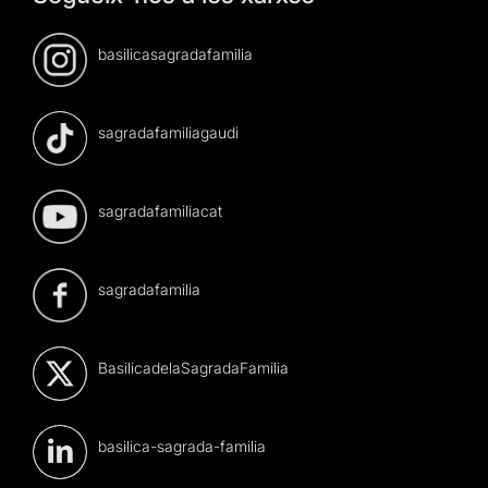
basilicasagradafamilia
sagradafamiliagaudi
sagradafamiliacat
sagradafamilia
BasilicadelaSagradaFamilia
basilica-sagrada-familia