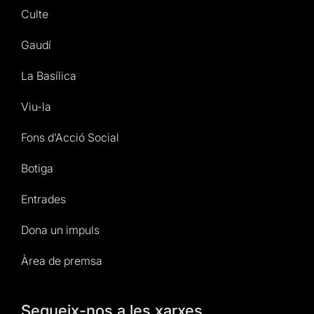
Culte
Gaudí
La Basílica
Viu-la
Fons d’Acció Social
Botiga
Entrades
Dona un impuls
Àrea de premsa
Segueix-nos a les xarxes