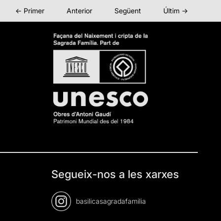
← Primer
Anterior
Següent
Últim →
Segueix-nos a les xarxes
basilicasagradafamilia