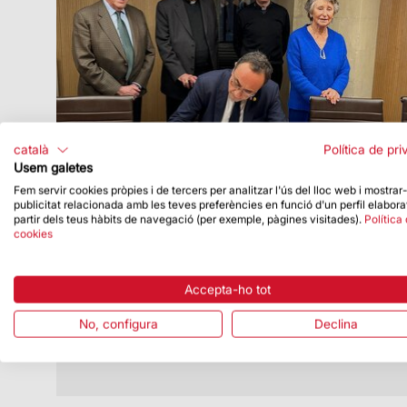
català
Política de pri
Usem galetes
Fem servir cookies pròpies i de tercers per analitzar l'ús del lloc web i mostrar
publicitat relacionada amb les teves preferències en funció d'un perfil elabora
Data de publicació
16/12/24
partir dels teus hàbits de navegació (per exemple, pàgines visitades).
Política
cookies
Josep Rull, president del Parlament de
Catalunya, visita la Sagrada Família
Va ser el passat 9 de desembre
Accepta-ho tot
No, configura
Declina