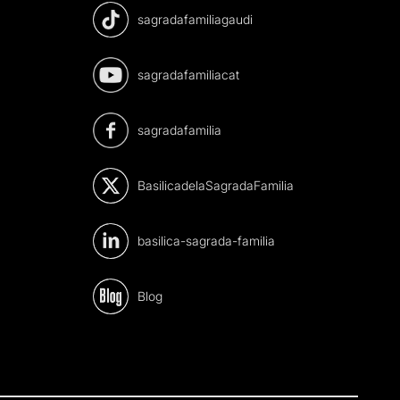
sagradafamiliagaudi
sagradafamiliacat
sagradafamilia
BasilicadelaSagradaFamilia
basilica-sagrada-familia
Blog