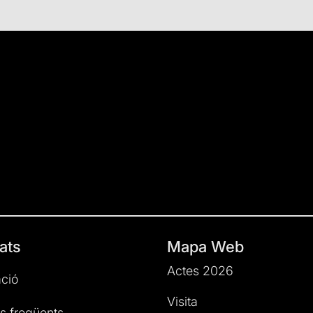
ats
Mapa Web
Actes 2026
ció
Visita
s freqüents