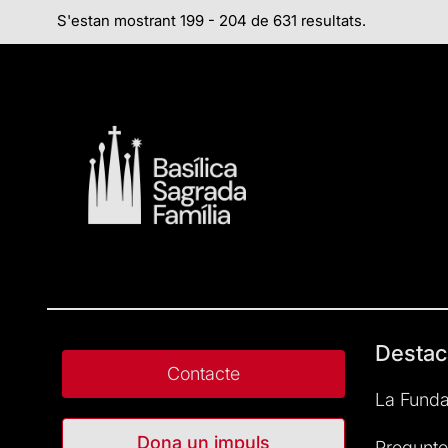
S'estan mostrant 199 - 204 de 631 resultats.
Destac
Contacte
La Funda
Dona un impuls
Pregunte