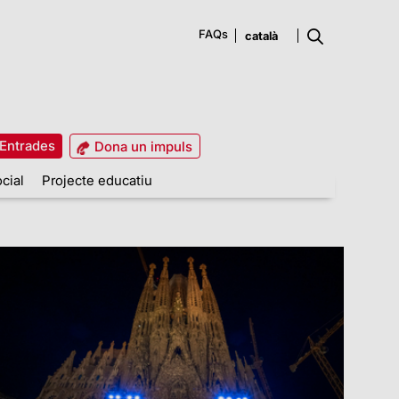
FAQs
Entrades
Dona un impuls
cial
Projecte educatiu