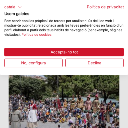
Sagrada Família
català
Política de privacitat
Va tenir lloc el dilluns 15 al Palau Robert
Usem galetes
Fem servir cookies pròpies i de tercers per analitzar l'ús del lloc web i
mostrar-te publicitat relacionada amb les teves preferències en funció d'un
perfil elaborat a partir dels teus hàbits de navegació (per exemple, pàgines
visitades).
Política de cookies
Accepta-ho tot
No, configura
Declina