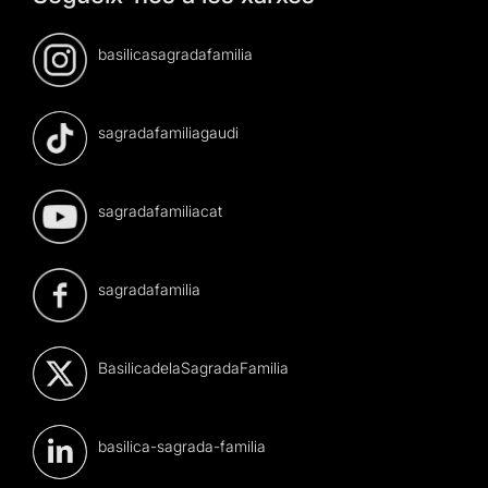
basilicasagradafamilia
sagradafamiliagaudi
sagradafamiliacat
sagradafamilia
BasilicadelaSagradaFamilia
basilica-sagrada-familia