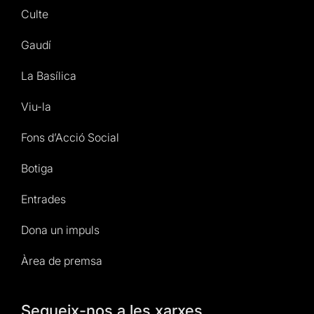
Culte
Gaudí
La Basílica
Viu-la
Fons d’Acció Social
Botiga
Entrades
Dona un impuls
Àrea de premsa
Segueix-nos a les xarxes