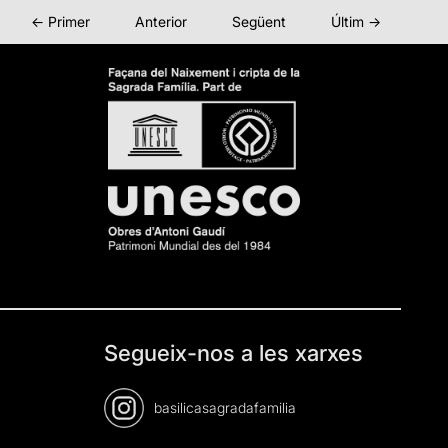
← Primer
Anterior
Següent
Últim →
Segueix-nos a les xarxes
basilicasagradafamilia