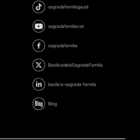
sagradafamiliagaudi
sagradafamiliacat
sagradafamilia
BasilicadelaSagradaFamilia
basilica-sagrada-familia
Blog