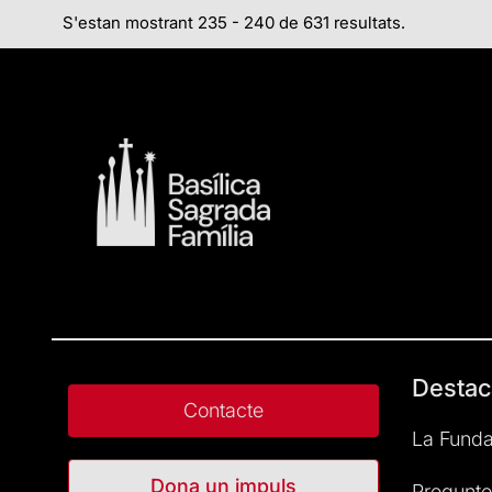
S'estan mostrant 235 - 240 de 631 resultats.
Destac
Contacte
La Funda
Dona un impuls
Pregunte