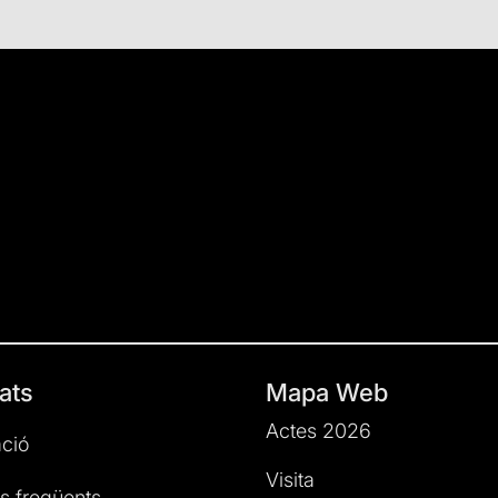
ats
Mapa Web
Actes 2026
ció
Visita
s freqüents