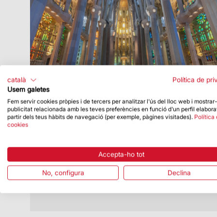
català
Política de pri
Usem galetes
Fem servir cookies pròpies i de tercers per analitzar l'ús del lloc web i mostrar
publicitat relacionada amb les teves preferències en funció d'un perfil elabora
Data de publicació
17/06/24
partir dels teus hàbits de navegació (per exemple, pàgines visitades).
Política
cookies
Missa d’acció de gràcies pel 150è
Aniversari de les Missioneres Filles de
la Sagrada Família de Natzaret
Accepta-ho tot
L’eucaristia va ser presidida pel Cardenal
Joan Josep Omella i Omella, Arquebisbe
No, configura
Declina
de Barcelona