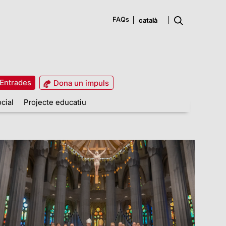
FAQs
Entrades
Dona un impuls
cial
Projecte educatiu