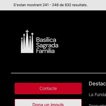
S'estan mostrant 241 - 246 de 632 resultats.
Destac
Contacte
La Funda
Dona un impuls
Pregunte