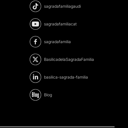
sagradafamiliagaudi
sagradafamiliacat
sagradafamilia
BasilicadelaSagradaFamilia
basilica-sagrada-familia
Blog