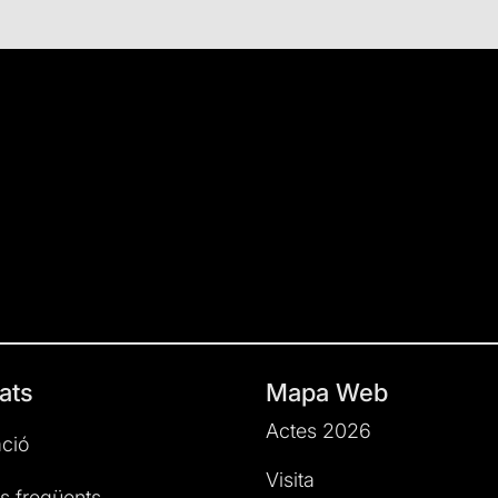
ats
Mapa Web
Actes 2026
ció
Visita
s freqüents