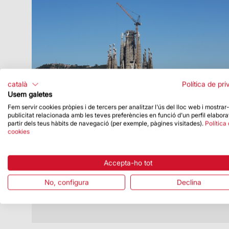
català
Política de pri
Usem galetes
Fem servir cookies pròpies i de tercers per analitzar l'ús del lloc web i mostrar
publicitat relacionada amb les teves preferències en funció d'un perfil elabora
Data de publicació
30/05/24
partir dels teus hàbits de navegació (per exemple, pàgines visitades).
Política
cookies
La Sagrada Família instal·la una nova
grua que arribarà als 200 metres
Un element imprescindible per a la
Accepta-ho tot
finalització de la torre de Jesucrist
No, configura
Declina