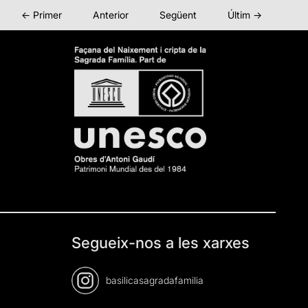
← Primer
Anterior
Següent
Últim →
Segueix-nos a les xarxes
basilicasagradafamilia