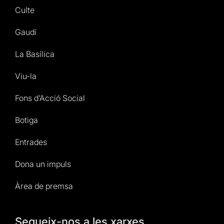
Culte
Gaudí
La Basílica
Viu-la
Fons d’Acció Social
Botiga
Entrades
Dona un impuls
Àrea de premsa
Segueix-nos a les xarxes