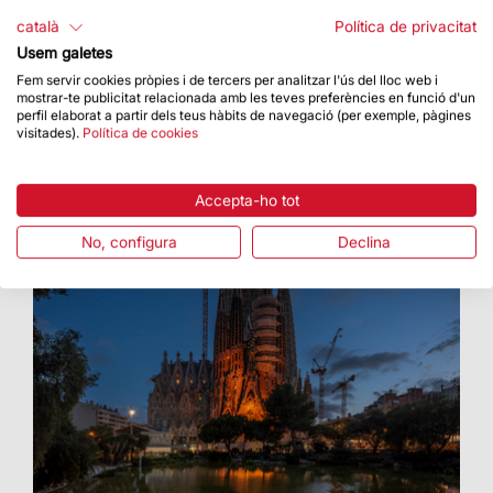
Van dirigits a treballs de recerca de batxillerat i
català
Política de privacitat
a projectes de cicles formatius de grau superior
Usem galetes
Fem servir cookies pròpies i de tercers per analitzar l'ús del lloc web i
mostrar-te publicitat relacionada amb les teves preferències en funció d'un
perfil elaborat a partir dels teus hàbits de navegació (per exemple, pàgines
visitades).
Política de cookies
Accepta-ho tot
No, configura
Declina