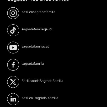
basilicasagradafamilia
sagradafamiliagaudi
sagradafamiliacat
sagradafamilia
BasilicadelaSagradaFamilia
basilica-sagrada-familia