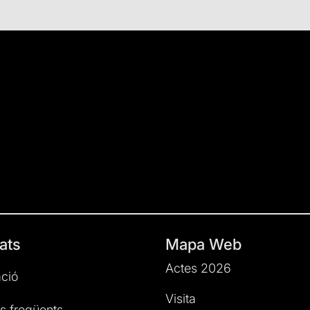
ats
Mapa Web
Actes 2026
ció
Visita
s freqüents