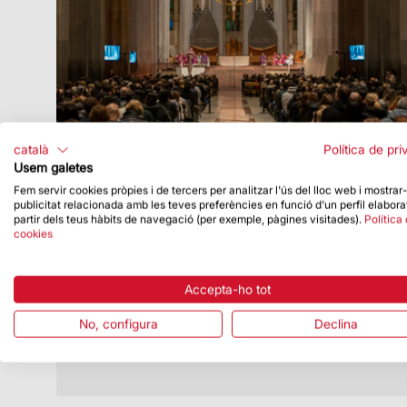
català
Política de pri
Usem galetes
Fem servir cookies pròpies i de tercers per analitzar l'ús del lloc web i mostrar
publicitat relacionada amb les teves preferències en funció d'un perfil elabora
Data de publicació
15/02/24
partir dels teus hàbits de navegació (per exemple, pàgines visitades).
Política
cookies
Mons. David Abadías presideix la
celebració del Dimecres de Cendra a la
Sagrada Família
Accepta-ho tot
Aquesta celebració marca l’inici de la
Quaresma
No, configura
Declina