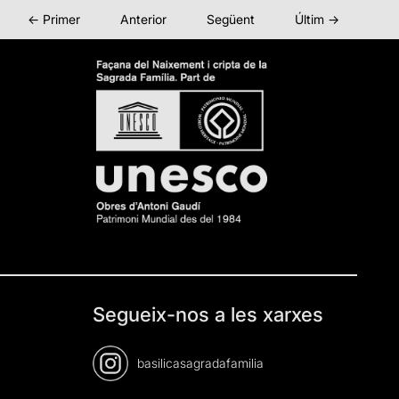
← Primer
Anterior
Següent
Últim →
Segueix-nos a les xarxes
basilicasagradafamilia