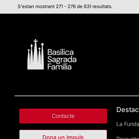
S'estan mostrant 271 - 276 de 631 resultats.
Destac
Contacte
La Funda
Dona un impuls
Pregunte