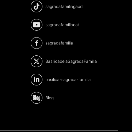
sagradafamiliagaudi
sagradafamiliacat
sagradafamilia
BasilicadelaSagradaFamilia
basilica-sagrada-familia
Blog