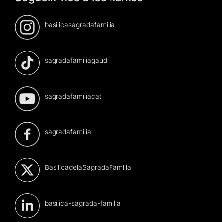
basilicasagradafamilia
sagradafamiliagaudi
sagradafamiliacat
sagradafamilia
BasilicadelaSagradaFamilia
basilica-sagrada-familia