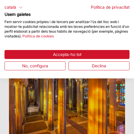
8.500 persones han participat en les Jornades
català
Política de privacitat
de Portes Obertes
Usem galetes
Fem servir cookies pròpies i de tercers per analitzar l'ús del lloc web i
mostrar-te publicitat relacionada amb les teves preferències en funció d'un
perfil elaborat a partir dels teus hàbits de navegació (per exemple, pàgines
visitades).
Política de cookies
Accepta-ho tot
No, configura
Declina