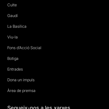
Culte
Gaudí
La Basílica
Viu-la
Fons d’Acció Social
Botiga
Entrades
Dona un impuls
Àrea de premsa
Segueix-nos a les xarxes